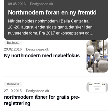
09.08.2016
Designbase.dk
Northmodern foran en ny fremtid
Når der holdes northmodern i Bella Center fra
18.-20. august, er det sidste gang, det sker i den
nuværende form. Fra 2017 er konceptet nyt og
årligt og med et større fokus på møbler.
Business
29.02.2016
Designbase.dk
Ny northmodern med møbelfokus
Business
27.10.2015
Designbase.dk
northmodern åbner for gratis pre-
registrering