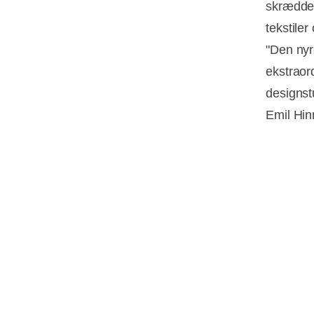
skrædder
tekstiler
"Den nyr
ekstraor
designst
Emil Hin