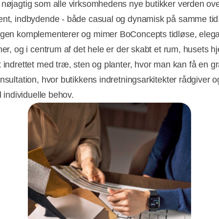
 nøjagtig som alle virksomhedens nye butikker verden ove
ent, indbydende - både casual og dynamisk på samme tid
ngen komplementerer og mimer BoConcepts tidløse, eleg
ner, og i centrum af det hele er der skabt et rum, husets hj
t indrettet med træ, sten og planter, hvor man kan få en gr
nsultation, hvor butikkens indretningsarkitekter rådgiver o
il individuelle behov.
Annonce