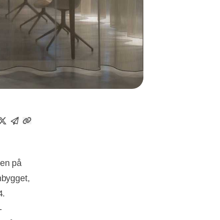
ken på
mbygget,
4.
-