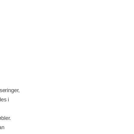
seringer,
des i
bler.
an