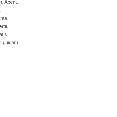
r. Åbent,
.
ante
erte,
atis
g guider i