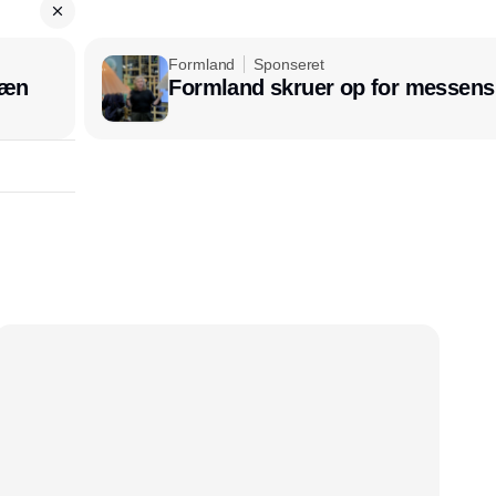
Formland
Sponseret
læn
Formland skruer op for messens