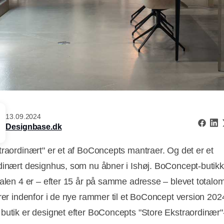
13.09.2024
Designbase.dk
traordinært" er et af BoConcepts mantraer. Og det er et
dinært designhus, som nu åbner i Ishøj. BoConcept-butik
dalen 4 er – efter 15 år på samme adresse – blevet totalo
erer indenfor i de nye rammer til et BoConcept version 202
butik er designet efter BoConcepts "Store Ekstraordinær"