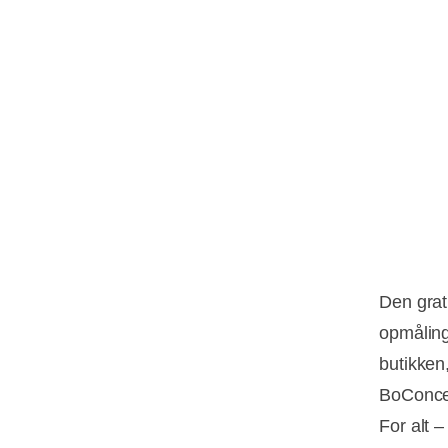
Den grat
opmåling,
butikken
BoConcep
For alt –