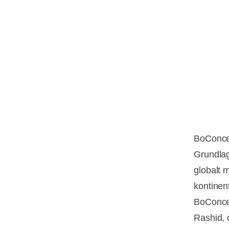
BoConcep
Grundlagt
globalt 
kontinen
BoConcep
Rashid, 