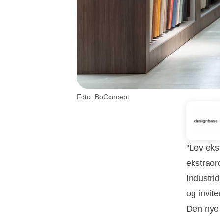
Foto: BoConcept
"Lev eks
ekstraor
Industri
og invit
Den nye 