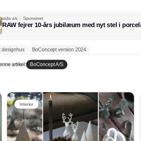
aida a/s
Sponseret
RAW fejrer 10-års jubilæum med nyt stel i porce
t designhus
BoConcept version 2024
enne artikel:
BoConcept A/S
Annonce
Interior