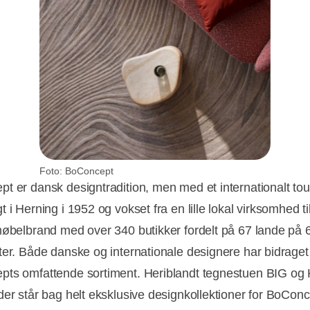
Foto: BoConcept
t er dansk designtradition, men med et internationalt tou
 i Herning i 1952 og vokset fra en lille lokal virksomhed til
møbelbrand med over 340 butikker fordelt på 67 lande på 
ter. Både danske og internationale designere har bidraget t
ts omfattende sortiment. Heriblandt tegnestuen BIG og
der står bag helt eksklusive designkollektioner for BoConc