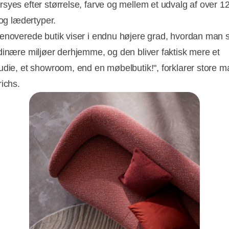
syes efter størrelse, farve og mellem et udvalg af over 1
 og lædertyper.
enoverede butik viser i endnu højere grad, hvordan man 
dinære miljøer derhjemme, og den bliver faktisk mere et
udie, et showroom, end en møbelbutik!", forklarer store 
richs.