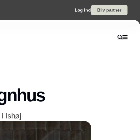
Log ind
Bliv partner
ignhus
i Ishøj