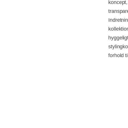
koncept,
transpar
Indretni
kollektio
hyggelig
stylingko
forhold t