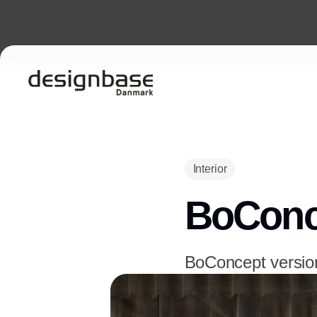
Interior
BoConc
BoConcept version