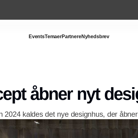
Events
Temaer
Partnere
Nyhedsbrev
Annonce
ept åbner nyt des
 2024 kaldes det nye designhus, der åbner 