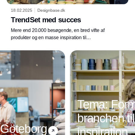
18.02.2025
Designbase.dk
TrendSet med succes
Mere end 20.000 besøgende, en bred vifte af
produkter og en masse inspiration til
forår/sommer 2025 var at finde på TrendSet
Tema: Form
branchen ti
 Göteborg
inspiration