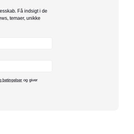
esskab. Få indsigt i de
ews, temaer, unikke
g betingelser
og giver