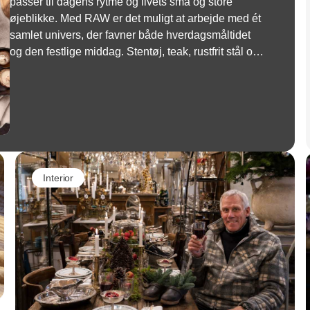
passer til dagens rytme og livets små og store
øjeblikke. Med RAW er det muligt at arbejde med ét
samlet univers, der favner både hverdagsmåltidet
og den festlige middag. Stentøj, teak, rustfrit stål og
glas smelter sammen i et roligt udtryk, hvor
materialerne understøtter hinanden og skaber en
helstøbt borddækning.
Interior