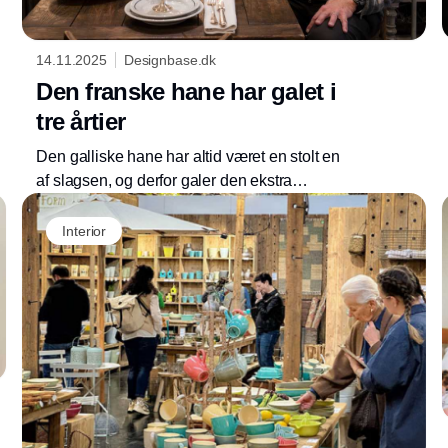
14.11.2025
Designbase.dk
Den franske hane har galet i
tre årtier
Den galliske hane har altid været en stolt en
af slagsen, og derfor galer den ekstra
klangfuldt i anledning af, at brandet Fil de Fer
Annonce
fejrer sit 30-års jubilæum
Interior