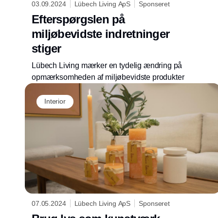
03.09.2024
Lübech Living ApS
Sponseret
Efterspørgslen på
miljøbevidste indretninger
stiger
Lübech Living mærker en tydelig ændring på
opmærksomheden af miljøbevidste produkter
Interior
07.05.2024
Lübech Living ApS
Sponseret