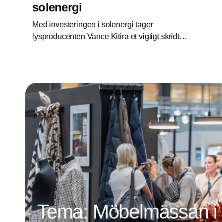
solenergi
Med investeringen i solenergi tager
lysproducenten Vance Kitira et vigtigt skridt
mod en grønnere fremtid.
Tema: Möbelmässan i