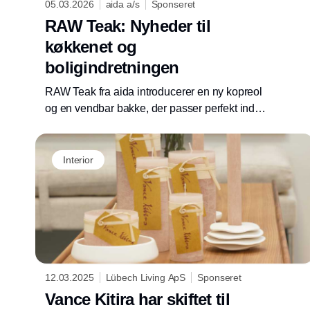
05.03.2026
aida a/s
Sponseret
RAW Teak: Nyheder til
køkkenet og
boligindretningen
RAW Teak fra aida introducerer en ny kopreol
og en vendbar bakke, der passer perfekt ind i
den nordiske boligindretning. Her er fokus på
naturlige materialer, fleksibel anvendelse og
gennemført design.
Interior
12.03.2025
Lübech Living ApS
Sponseret
Vance Kitira har skiftet til