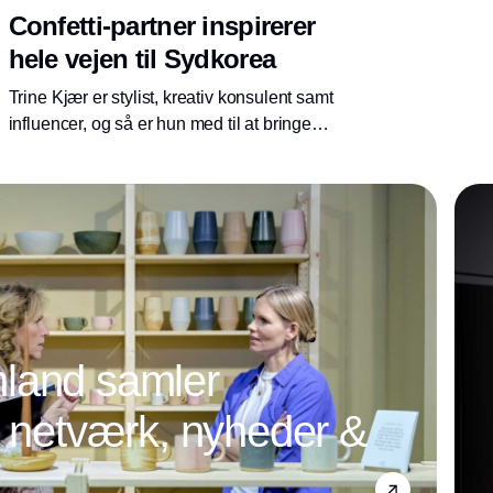
Confetti-partner inspirerer
hele vejen til Sydkorea
Trine Kjær er stylist, kreativ konsulent samt
influencer, og så er hun med til at bringe
Confetti stellet fra det smukke og farverige
LIFE IN COLOUR univers til live.
land samler
l netværk, nyheder &