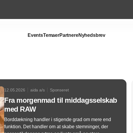
Events
Temaer
Partnere
Nyhedsbrev
Annonce
12.05.2026
aida a/s
Sponseret
Fra morgenmad til middagsselskab
med RAW
Borddækning handler i stigende grad om mere end
funktion. Det handler om at skabe stemninger, der