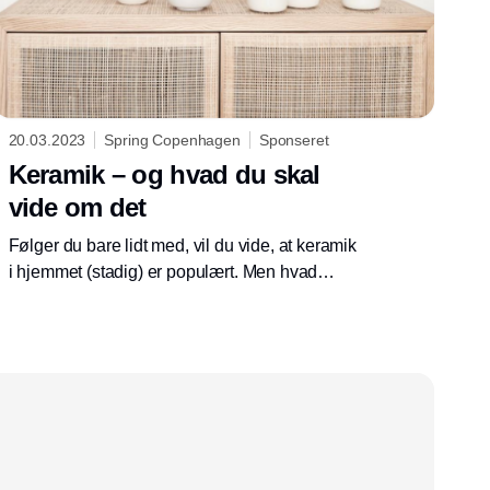
20.03.2023
Spring Copenhagen
Sponseret
Keramik – og hvad du skal
vide om det
Følger du bare lidt med, vil du vide, at keramik
i hjemmet (stadig) er populært. Men hvad
dækker ordet egentlig over? Læs med og bliv
klogere på det brændte lers mange facetter.