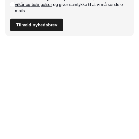
vilkår og betingelser
og giver samtykke til at vi må sende e-
mails.
Tilmeld nyhedsbrev
Udgiver
Horisont Gruppen a/s
Strandlodsvej 44
2300 København S
Telefon:
53506060
www.horisontgruppen.dk
Indhold
Bloom
Kitchen
Nyhedsbrev