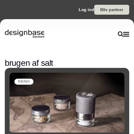
Log ind
Bliv partner
Annonce
brugen af salt
Kitchen