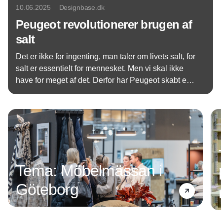
10.06.2025
Designbase.dk
Peugeot revolutionerer brugen af
salt
Det er ikke for ingenting, man taler om livets salt, for
salt er essentielt for mennesket. Men vi skal ikke
have for meget af det. Derfor har Peugeot skabt en
dobbelt-revolution: Et saltkværnværk i Zirkonia der
Annonce
er hårdere end stål, og som kan kværne pudder-
salt, der gør, at vi skal bruge mindre salt for at få
samme smag. Det fik jeg syn for på en fantastisk tur
til Peugeots fabrik i Frankrig.
Tema: Möbelmässan i
Göteborg