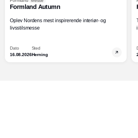
Formland
Messe
Formland Autumn
Oplev Nordens mest inspirerende interiør- og
livsstilsmesse
Dato
Sted
16.08.2026
Herning
Udgiver
Horisont Gruppen a/s
Strandlodsvej 44