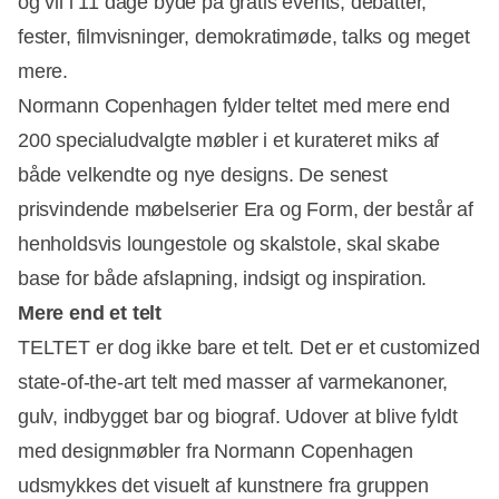
og vil i 11 dage byde på gratis events, debatter,
fester, filmvisninger, demokratimøde, talks og meget
mere.
Normann Copenhagen fylder teltet med mere end
200 specialudvalgte møbler i et kurateret miks af
både velkendte og nye designs. De senest
Annonce
prisvindende møbelserier Era og Form, der består af
henholdsvis loungestole og skalstole, skal skabe
base for både afslapning, indsigt og inspiration.
Mere end et telt
TELTET er dog ikke bare et telt. Det er et customized
state-of-the-art telt med masser af varmekanoner,
gulv, indbygget bar og biograf. Udover at blive fyldt
med designmøbler fra Normann Copenhagen
udsmykkes det visuelt af kunstnere fra gruppen