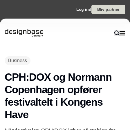
Log ind
Bliv partner
Annonce
Business
CPH:DOX og Normann
Copenhagen opfører
festivaltelt i Kongens
Have