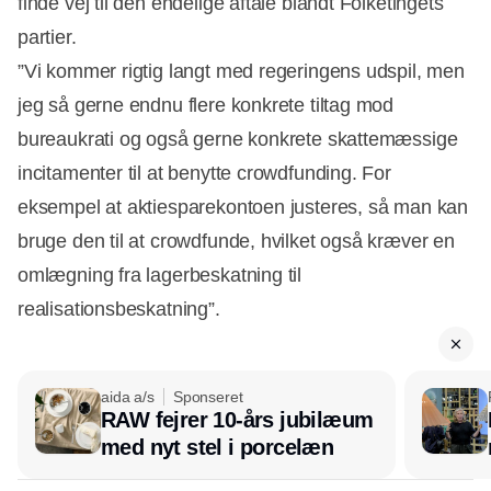
finde vej til den endelige aftale blandt Folketingets
partier.
”Vi kommer rigtig langt med regeringens udspil, men
jeg så gerne endnu flere konkrete tiltag mod
bureaukrati og også gerne konkrete skattemæssige
incitamenter til at benytte crowdfunding. For
eksempel at aktiesparekontoen justeres, så man kan
bruge den til at crowdfunde, hvilket også kræver en
omlægning fra lagerbeskatning til
realisationsbeskatning”.
aida a/s
Sponseret
RAW fejrer 10-års jubilæum
med nyt stel i porcelæn