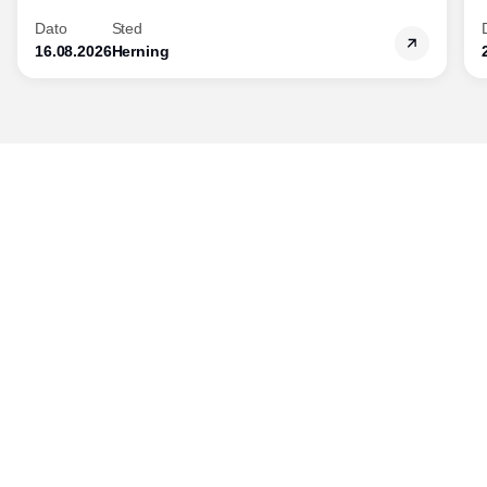
Dato
Sted
16.08.2026
Herning
Udgiver
Horisont Gruppen a/s
Strandlodsvej 44
2300 København S
Telefon:
53506060
www.horisontgruppen.dk
Indhold