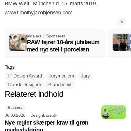
BMW Welt i München d. 15. marts 2019.
www.timothyjacobjensen.com
aida a/s
Sponseret
RAW fejrer 10-års jubilæum
med nyt stel i porcelæn
Tags:
IF Design Award
Jurymedlem
Jury
Dansk Designer
Branchenyt
Relateret indhold
Annonce
Business
06.08.2026
Designbase.dk
Nye regler skærper krav til grøn
markedsføring