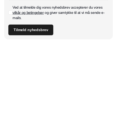
Ved at tilmelde dig vores nyhedsbrev accepterer du vores
vilkår og betingelser
og giver samtykke til at vi må sende e-
mails.
Tilmeld nyhedsbrev
Udgiver
Horisont Gruppen a/s
Strandlodsvej 44
2300 København S
Telefon:
53506060
www.horisontgruppen.dk