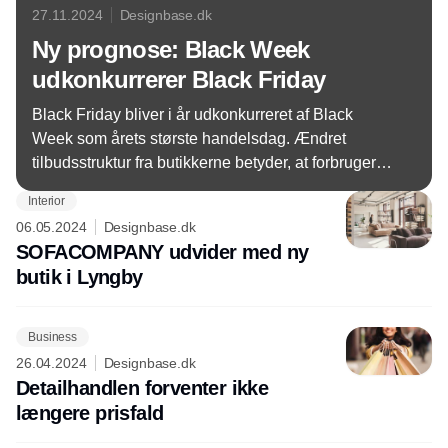
27.11.2024
Designbase.dk
Ny prognose: Black Week
udkonkurrerer Black Friday
Black Friday bliver i år udkonkurreret af Black
Week som årets største handelsdag. Ændret
tilbudsstruktur fra butikkerne betyder, at forbrugerne
i år vil sprede deres køb ud til stor gavn for
Interior
forhandlerne. Det vurderer en af landets største e-
06.05.2024
Designbase.dk
handelsvirksomheder.
SOFACOMPANY udvider med ny
butik i Lyngby
Business
26.04.2024
Designbase.dk
Detailhandlen forventer ikke
længere prisfald