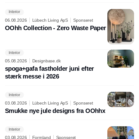
Interior
06.08.2026
Lübech Living ApS
Sponseret
OOhh Collection - Zero Waste Paper
Interior
05.08.2026
Designbase.dk
spoga+gafa fastholder juni efter
stærk messe i 2026
Interior
03.08.2026
Lübech Living ApS
Sponseret
Smukke nye jule designs fra OOhhx
Interior
03.08.2026
Formland
Sponseret