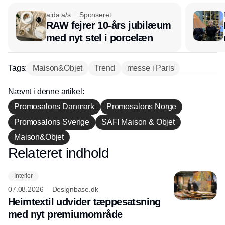
aida a/s
Sponseret
RAW fejrer 10-års jubilæum
med nyt stel i porcelæn
Tags:
Maison&Objet
Trend
messe i Paris
Nævnt i denne artikel:
Promosalons Danmark
Promosalons Norge
Promosalons Sverige
SAFI Maison & Objet
Maison&Objet
Relateret indhold
Annonce
Interior
07.08.2026
Designbase.dk
Heimtextil udvider tæppesatsning
med nyt premiumområde