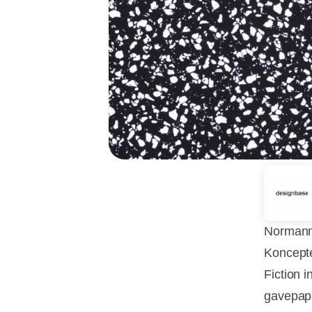
Normann 
Koncepte
Fiction i
gavepapi