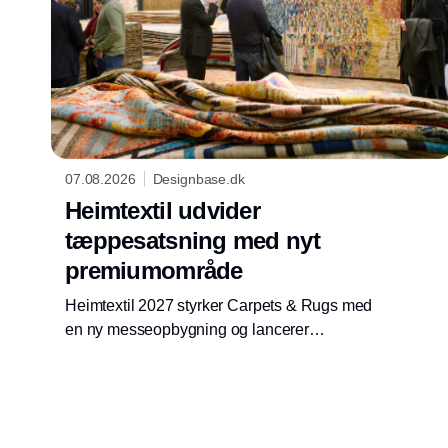
07.08.2026
Designbase.dk
Heimtextil udvider
tæppesatsning med nyt
premiumområde
Heimtextil 2027 styrker Carpets & Rugs med
en ny messeopbygning og lancerer
premiumkonceptet Carpets & Rugs
Excellence for udvalgte internationale
producenter.