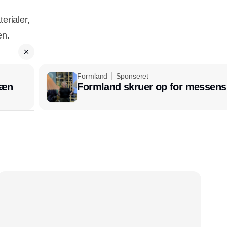
erialer,
gen.
Formland
Sponseret
læn
Formland skruer op for messens