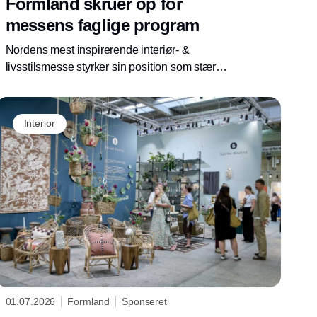
Formland skruer op for
messens faglige program
Nordens mest inspirerende interiør- &
livsstilsmesse styrker sin position som stærkt
fagligt mødested og vigtigt videnscenter.
Formland Autumn, der finder sted i MCH
Messecenter Herning 16.-18. august 2026,
Interior
byder således på et eksklusivt tredages
program med masser af nye foredrag,
workshops, paneldebatter og udstillinger.
01.07.2026
Formland
Sponseret