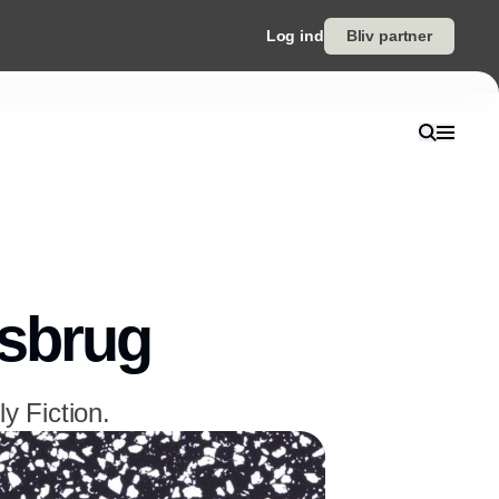
Log ind
Bliv partner
gsbrug
 Fiction.