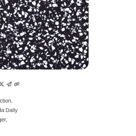
tion.
da Daily
ger,