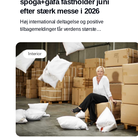
spoga+gafa fastholder juni
efter stærk messe i 2026
Høj international deltagelse og positive
tilbagemeldinger får verdens største
havelivsstils- og BBQ-messe til permanent at
fastholde juni som afholdelsestidspunkt.
Interior