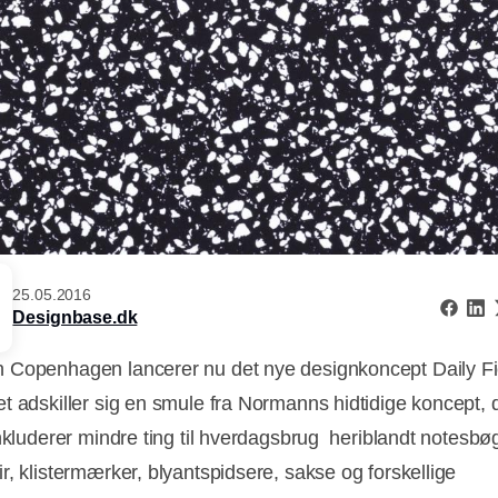
25.05.2016
Designbase.dk
Copenhagen lancerer nu det nye designkoncept Daily Fic
t adskiller sig en smule fra Normanns hidtidige koncept, 
nkluderer mindre ting til hverdagsbrug  heriblandt notesbø
r, klistermærker, blyantspidsere, sakse og forskellige