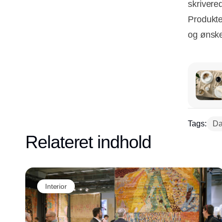
skrivere
Produkter
og ønsket
Tags:
Dai
Relateret indhold
Interior