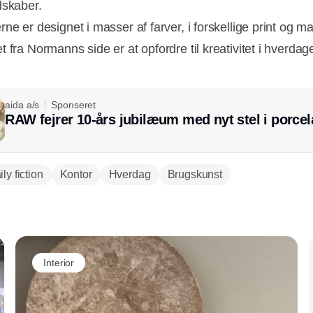
dskaber.
ne er designet i masser af farver, i forskellige print og mat
 fra Normanns side er at opfordre til kreativitet i hverda
aida a/s
Sponseret
RAW fejrer 10-års jubilæum med nyt stel i porce
Annonce
ly fiction
Kontor
Hverdag
Brugskunst
Annonce
Interior