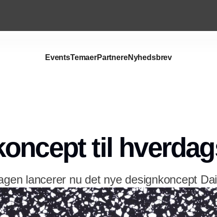
Events
Temaer
Partnere
Nyhedsbrev
Annonce
oncept til hverda
n lancerer nu det nye designkoncept Daily