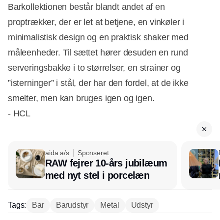
Barkollektionen består blandt andet af en
proptrækker, der er let at betjene, en vinkøler i
minimalistisk design og en praktisk shaker med
måleenheder. Til sættet hører desuden en rund
serveringsbakke i to størrelser, en strainer og
”isterninger” i stål, der har den fordel, at de ikke
smelter, men kan bruges igen og igen.
- HCL
aida a/s
Sponseret
RAW fejrer 10-års jubilæum
Annonce
med nyt stel i porcelæn
Tags:
Bar
Barudstyr
Metal
Udstyr