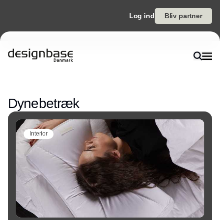
Log ind
Bliv partner
Annonce
Dynebetræk
Interior