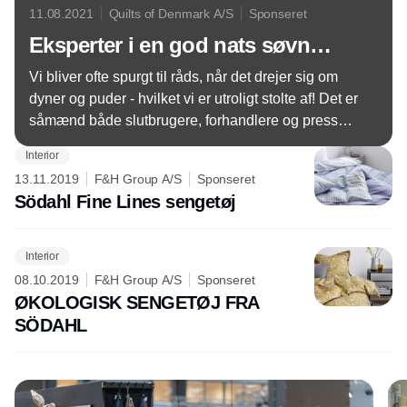
11.08.2021
Quilts of Denmark A/S
Sponseret
Eksperter i en god nats søvn…
Vi bliver ofte spurgt til råds, når det drejer sig om
dyner og puder - hvilket vi er utroligt stolte af! Det er
såmænd både slutbrugere, forhandlere og pressen,
der henvender sig for at få gode råde til at vælge de
Interior
rigtige produkter til soveværelset.
13.11.2019
F&H Group A/S
Sponseret
Södahl Fine Lines sengetøj
Interior
08.10.2019
F&H Group A/S
Sponseret
ØKOLOGISK SENGETØJ FRA
SÖDAHL
Annonce