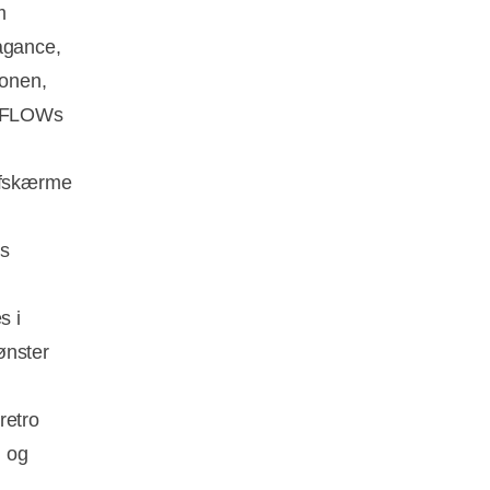
m
agance,
ionen,
 & FLOWs
tofskærme
es
s i
ønster
retro
g og