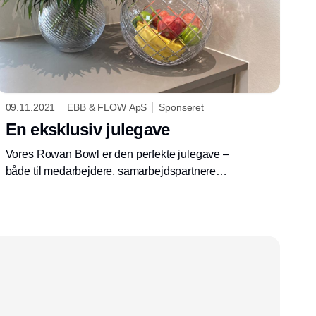
09.11.2021
EBB & FLOW ApS
Sponseret
En eksklusiv julegave
Vores Rowan Bowl er den perfekte julegave –
både til medarbejdere, samarbejdspartnere
eller privat. Rowan Bowl er en eksklusiv
krystalskål, som er håndlavet i Europa.
Mundblæst og håndslebet.