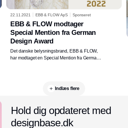
22.11.2021
EBB & FLOW ApS
Sponseret
EBB & FLOW modtager
Special Mention fra German
Design Award
Det danske belysningsbrand, EBB & FLOW,
har modtaget en Special Mention fra German
Design Award på det nye Uva pendeldesign.
Uva blev lanceret i år og træder nu ind på den
internationale scene med en prestigefyldt
award i Exellent Product Design.
Indlæs flere
Hold dig opdateret med
designbase.dk