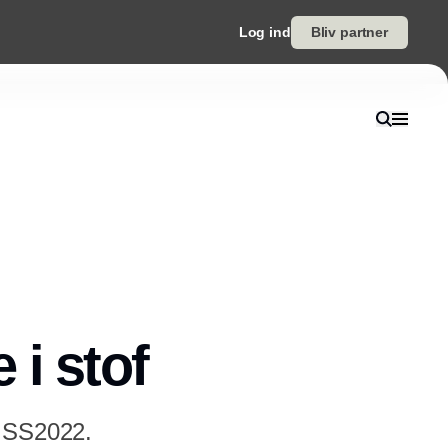
Log ind
Bliv partner
 i stof
r SS2022.