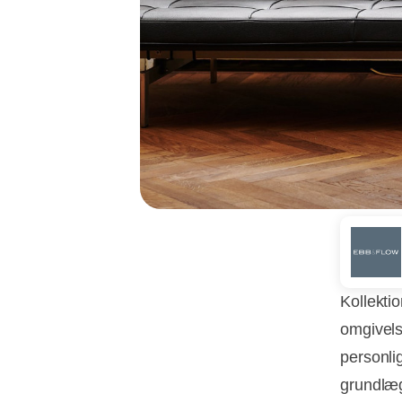
Kollekti
omgivels
personli
grundlæg