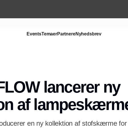
Events
Temaer
Partnere
Nyhedsbrev
FLOW lancerer ny
ion af lampeskærme
ucerer en ny kollektion af stofskærme fo