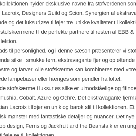
ollektionen hylder eksklusive navne fra stofverdenen so
n Lacroix, Designers Guild og Scion. Synergien af ekstrav
de og det luksuriøse tilføjer tre unikke kvaliteter til kollekt
stofskærmene til de perfekte partnere til resten af EBB
lektion.
lads til personlighed, og i denne sæson præsenterer vi s
̊ende silke i smukke tern, ekstravagante fjer og opløftende
stre og farver. Alle stofskærme kan kombineres med vor
ede lampebaser eller hænges som pendler fra loftet.
e stofskærme i luksuriøs silke er uimodståelige og fifinde
 Fushia, Cobalt, Azure og Ochre. Det ekstravagante fjerm
tian Lacroix tilføjer en unik og barok stil til kollektionen. Et
isk mønster med fantastiske detaljer og nuancer. Det nye 
p design, Ferns og Jackfruit and the Beanstalk er en un
ilføjelse til kollektionen.