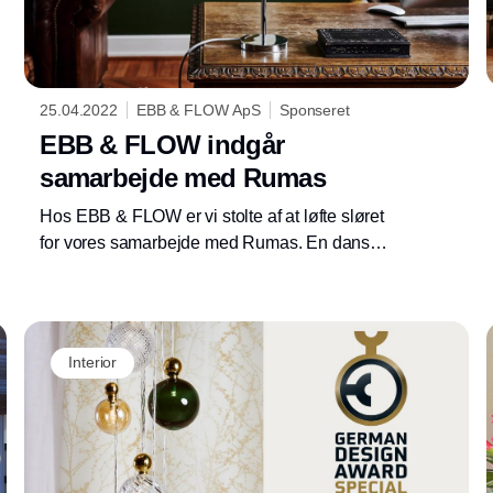
25.04.2022
EBB & FLOW ApS
Sponseret
EBB & FLOW indgår
samarbejde med Rumas
Hos EBB & FLOW er vi stolte af at løfte sløret
for vores samarbejde med Rumas. En dansk
virksomhed, som designer moderne interiør
og møbler til professionelle arbejdsmiljøer.
Interior