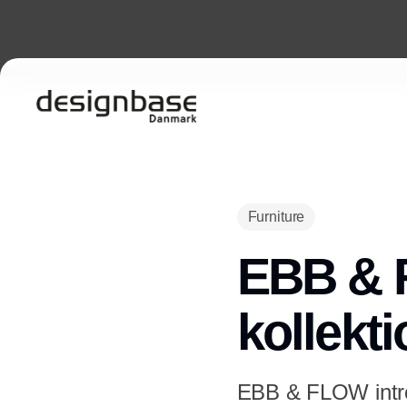
Furniture
EBB & 
kollekt
EBB & FLOW introd