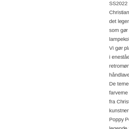
SS2022 k
Christia
det legen
som gør 
lampekol
Vi gør p
i enesta
retromøn
håndlav
De terned
farverne
fra Chris
kunstner
Poppy Po
legende t