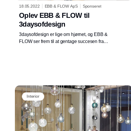
18.05.2022
EBB & FLOW ApS
Sponseret
Oplev EBB & FLOW til
3daysofdesign
3daysofdesign er lige om hjørnet, og EBB &
FLOW ser frem til at gentage succesen fra
sidste år og udstille som en del af DDcated
designhub i Kongernes Lapidarium.
Interior