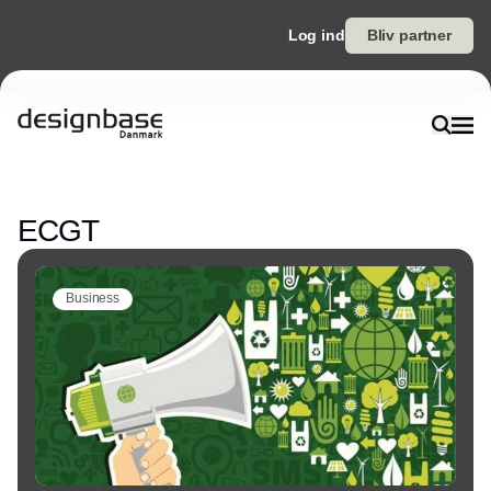
Log ind
Bliv partner
Annonce
ECGT
Business