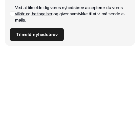
Ved at tilmelde dig vores nyhedsbrev accepterer du vores
vilkår og betingelser
og giver samtykke til at vi må sende e-
mails.
Tilmeld nyhedsbrev
Udgiver
Horisont Gruppen a/s
Strandlodsvej 44
2300 København S
Telefon:
53506060
www.horisontgruppen.dk
Indhold