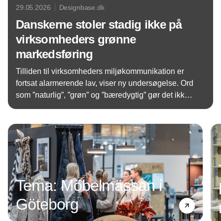
29.05.2026
Designbase.dk
Danskerne stoler stadig ikke på
virksomheders grønne
markedsføring
Tilliden til virksomheders miljøkommunikation er
fortsat alarmerende lav, viser ny undersøgelse. Ord
som ”naturlig”, ”grøn” og ”bæredygtig” gør det ikke
lettere at træffe grønnere valg – tværtimod oplever
Annonce
mange forbrugere påstandene som vildledende og
overdrevne.
Tema: Möbelmässan i
Göteborg