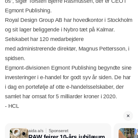
os”
,
siger Torsten Bjerre Rasmussen, der er CEO i
Egmont Publishing.
Royal Design Group AB har hovedkontor i Stockholm
og sit lager beliggende i Nybro tæt på Kalmar.
Selskabet har 120 medarbejdere
Annonce
med
administrerende
direktør
,
Magnus Pettersson
,
i
spidsen.
Egmont-divisionen Egmont Publishing begyndte sine
investeringer i e-handel for godt syv år siden. De har
i dag en portefølje af otte e-handelsselskaber, der
samlet har omsat for 5 milliarder kroner i 2020.
- HCL
aida a/s
Sponseret
RAW fejrer 10-års jubilæum