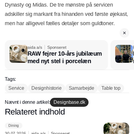
Dynasty og Midas. De tre mønstre på servicen
adskiller sig markant fra hinanden ved første øjekast,
men har alligevel fælles detaljer som guldtoner.
aida a/s
Sponseret
RAW fejrer 10-års jubilæum
Annonce
med nyt stel i porcelæn
Tags:
Service
Designhistorie
Samarbejde
Table top
Nævnt i denne artikel:
Designbase.dk
Relateret indhold
Annonce
Dining
30.07.2026
aida a/s
Sponseret