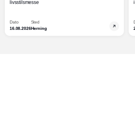
livsstilsmesse
Dato
Sted
16.08.2026
Herning
Udgiver
Horisont Gruppen a/s
Strandlodsvej 44
2300 København S
Telefon:
53506060
www.horisontgruppen.dk