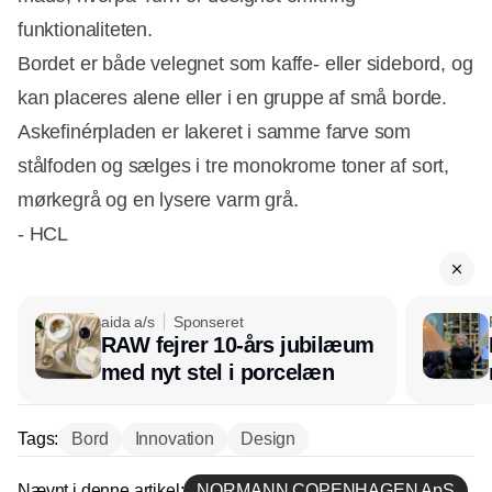
funktionaliteten.
Bordet er både velegnet som kaffe- eller sidebord, og
kan placeres alene eller i en gruppe af små borde.
Askefinérpladen er lakeret i samme farve som
Annonce
stålfoden og sælges i tre monokrome toner af sort,
mørkegrå og en lysere varm grå.
- HCL
aida a/s
Sponseret
RAW fejrer 10-års jubilæum
med nyt stel i porcelæn
Tags:
Bord
Innovation
Design
Nævnt i denne artikel:
NORMANN COPENHAGEN ApS