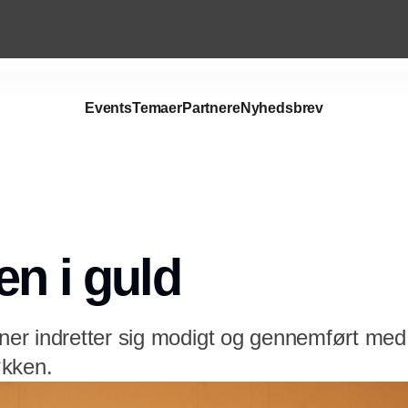
Events
Temaer
Partnere
Nyhedsbrev
Annonce
en i guld
r indretter sig modigt og gennemført med 
økken.