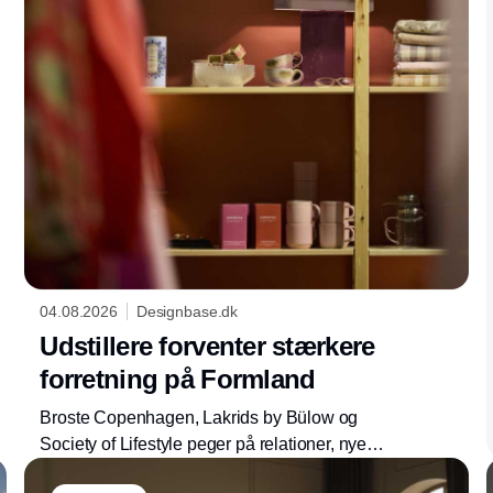
04.08.2026
Designbase.dk
Udstillere forventer stærkere
forretning på Formland
Broste Copenhagen, Lakrids by Bülow og
Society of Lifestyle peger på relationer, nye
kollektioner og et nyt haldesign som centrale