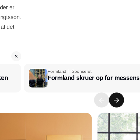
der er
engtsson.
 at det
Formland
Sponseret
læn
Formland skruer op for messens