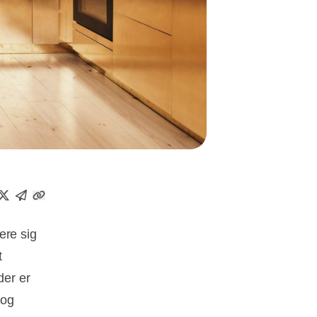
ere sig
t
der er
 og