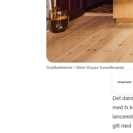
Guldkøkkenet i Stine Goyas hovedkvarter.
Det dans
med fx k
lancered
gift med