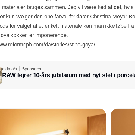
g materialer bruges sammen. Jeg vil være ked af det, hvis 
er kun vælger den ene farve, forklarer Christina Meyer B
rods for valget af et enkelt materiale kan man ikke løbe fra
Goya køkken er imponerende.
www.reformcph.com/da/stories/stine-goya/
aida a/s
Sponseret
RAW fejrer 10-års jubilæum med nyt stel i porce