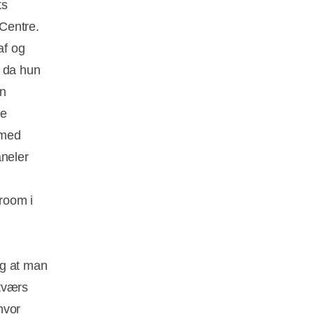
ts
Centre.
af og
, da hun
on
de
 med
aneler
room i
og at man
tværs
hvor