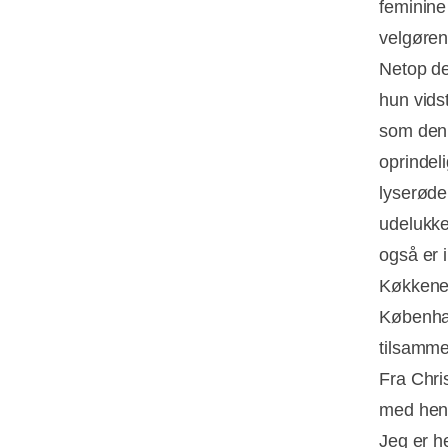
feminine 
velgøren
Netop de
hun vids
som den 
oprindel
lyserøde
udelukke
også er 
Køkkenet
Københav
tilsamme
Fra Chri
med hend
Jeg er h