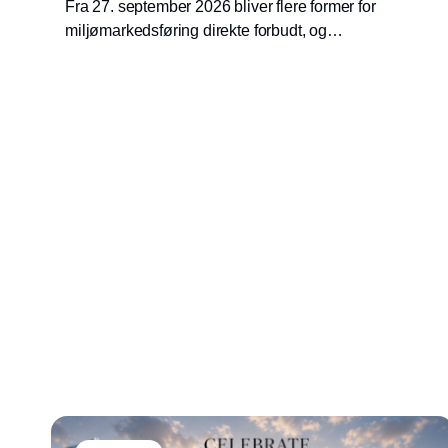
Fra 27. september 2026 bliver flere former for
miljømarkedsføring direkte forbudt, og
Forbrugerombudsmanden opdaterer derfor
sine anbefalinger til virksomheder.