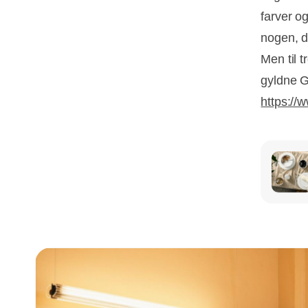
farver o
nogen, d
Men til t
gyldne 
https://