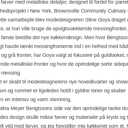
farver med metalliske detaljer, designet til fordel for parre
hedsprojekt i New York, Brownsville Community Culinary 
tte samarbejde blev modedesigneren Stine Goya draget 
te, at hun ville bruge de opsigtsvækkende messingfronter
første bestilte det nye køkkendesign. Men hvor Bengtss
igt havde tænkt messingfronterne ind i en helhed med bå
 og grå fronter, har Goya valgt at fokusere på guldlooket,
nde metalliske fronter og hvor de oprindelige sorte sidep
i messing.
 er skabt til modedesignerens nye hovedkvarter og show
n og rummet er ligeledes holdt i gyldne toner og skaber
n en intensiv og varm stemning.
Annonce
stina Meyer Bengtssons side var den oprindelige tanke d
es design skulle mikse farver og materialer på kryds og 
elt vild med farver, og jeg forestiller mig køkkenet som et, 