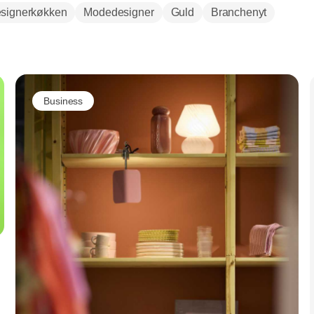
signerkøkken
Modedesigner
Guld
Branchenyt
Annonce
Business