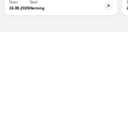
Dato
Sted
16.08.2026
Herning
Udgiver
Horisont Gruppen a/s
Strandlodsvej 44
2300 København S
Telefon:
53506060
www.horisontgruppen.dk
Indhold
Bloom
Kitchen
Nyhedsbrev