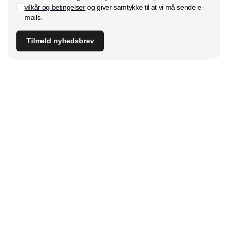
vilkår og betingelser
og giver samtykke til at vi må sende e-
mails.
Tilmeld nyhedsbrev
Udgiver
Horisont Gruppen a/s
Strandlodsvej 44
2300 København S
Telefon:
53506060
www.horisontgruppen.dk
Indhold
Bloom
Kitchen
Nyhedsbrev