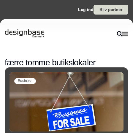
Log ind
Bliv partner
Annonce
færre tomme butikslokaler
Business