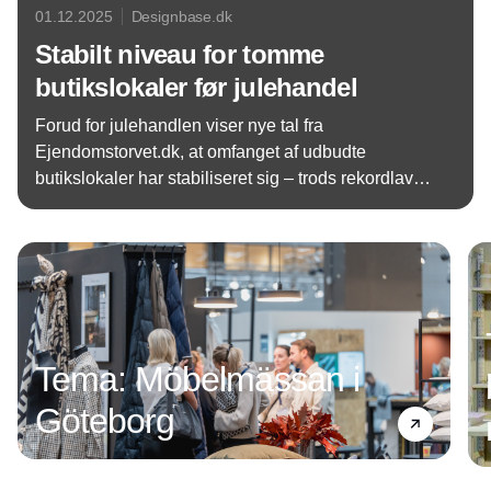
01.12.2025
Designbase.dk
Stabilt niveau for tomme
butikslokaler før julehandel
Forud for julehandlen viser nye tal fra
Ejendomstorvet.dk, at omfanget af udbudte
butikslokaler har stabiliseret sig – trods rekordlav
forbrugertillid. Nogle dele af landet har ligefrem fået
Annonce
længere mellem ”til leje”-skiltene.
Tema: Möbelmässan i
Göteborg