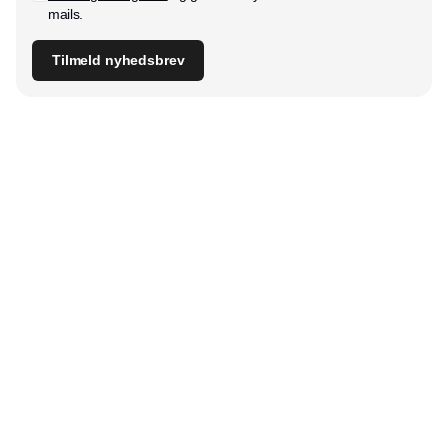
mails.
Tilmeld nyhedsbrev
Udgiver
Horisont Gruppen a/s
Strandlodsvej 44
2300 København S
Telefon:
53506060
www.horisontgruppen.dk
Indhold
Bloom
Kitchen
Nyhedsbrev
Business
Events