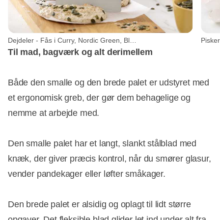
Dejdeler - Fås i Curry, Nordic Green, Black eller Humus - DKK 119,95.. Foto: Rösti
Til mad, bagværk og alt derimellem
Både den smalle og den brede palet er udstyret med
et ergonomisk greb, der gør dem behagelige og
nemme at arbejde med.
Den smalle palet har et langt, slankt stålblad med
knæk, der giver præcis kontrol, når du smører glasur,
vender pandekager eller løfter småkager.
Den brede palet er alsidig og oplagt til lidt større
opgaver. Det fleksible blad glider let ind under alt fra