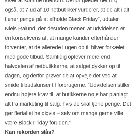
svær at komme udenom. Derfor glæder det mig
også, at 7 ud af 10 netbutikker vurderer, at de alt i alt
tjener penge på at afholde Black Friday”, udtaler
Niels Ralund, der desuden mener, at udvidelsen er
en konsekvens af, at mange kunder efterhånden
forventer, at de allerede i ugen op til bliver forkælet
med gode tilbud. Samtidig oplever mere end
halvdelen af netbutikkerne, at salget dykker op til
dagen, og derfor prøver de at opveje det ved at
smide tilbudslunser til forbrugerne. ”Udvidelsen stiller
endnu højere krav til, at butikkerne nøje har planlagt
alt fra marketing til salg, hvis de skal tjene penge. Det
gør flertallet heldigvis – selv om mange gerne ville
være Black Friday foruden.”
Kan rekorden slås?