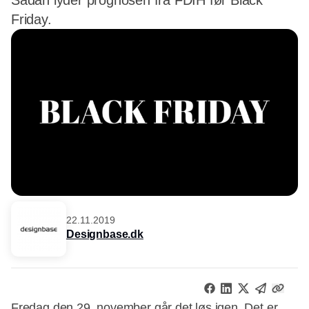
Sådan lyder prognosen fra FDIH før Black
Friday.
22.11.2019
Designbase.dk
Fredag den 29. november går det løs igen. Det er