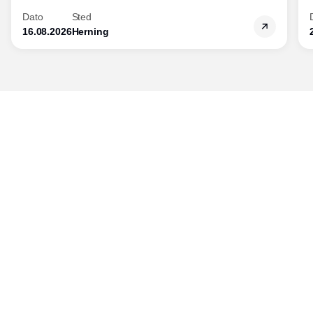
Dato
Sted
16.08.2026
Herning
Udgiver
Horisont Gruppen a/s
Strandlodsvej 44
2300 København S
Telefon:
53506060
www.horisontgruppen.dk
Indhold