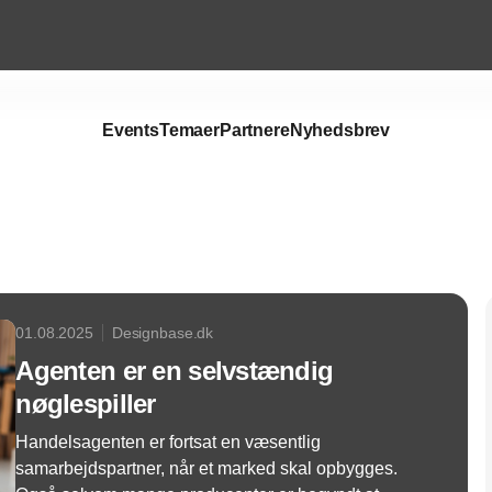
Events
Temaer
Partnere
Nyhedsbrev
Annonce
01.08.2025
Designbase.dk
Agenten er en selvstændig
nøglespiller
Handelsagenten er fortsat en væsentlig
samarbejdspartner, når et marked skal opbygges.