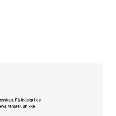
esskab. Få indsigt i de
ews, temaer, unikke