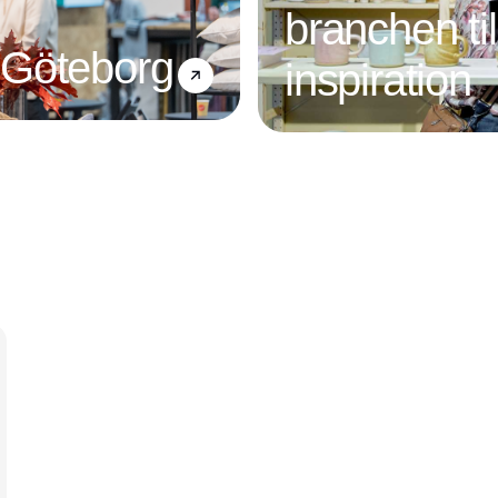
branchen ti
 Göteborg
inspiration
Annonce