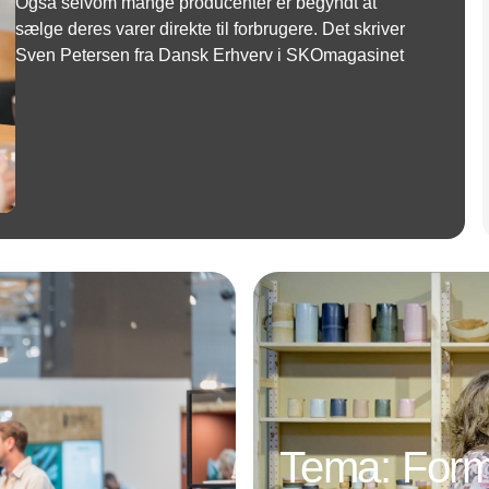
Også selvom mange producenter er begyndt at
sælge deres varer direkte til forbrugere. Det skriver
Sven Petersen fra Dansk Erhverv i SKOmagasinet
Annonce
Tema: Form