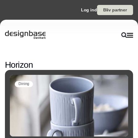
Log ind
Bliv partner
Annonce
Horizon
Dining