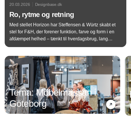
20.03.2026
Designbase.dk
Ro, rytme og retning
Med stellet Horizon har Steffensen & Würtz skabt et
stel for F&H, der forener funktion, farve og form i en
afdæmpet helhed – tænkt til hverdagsbrug, lang
levetid og borddækninger, der emmer af natur,
Annonce
balance og nærvær
Tema: Möbelmässan i
Göteborg