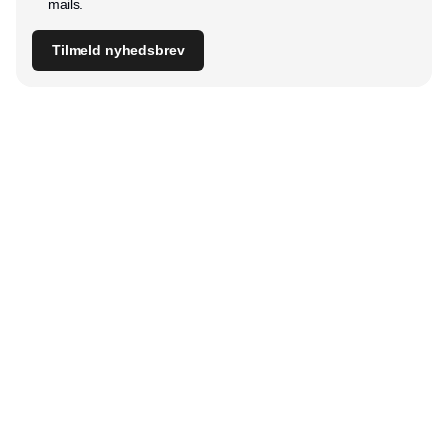
mails.
Tilmeld nyhedsbrev
Udgiver
Horisont Gruppen a/s
Strandlodsvej 44
2300 København S
Telefon:
53506060
www.horisontgruppen.dk
Indhold
Bloom
Kitchen
Nyhedsbrev
Business
Events