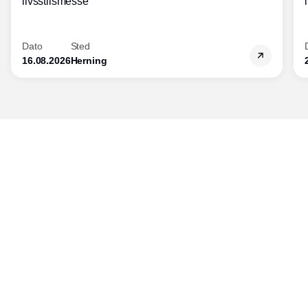
livsstilsmesse
Dato
Sted
16.08.2026
Herning
Udgiver
Horisont Gruppen a/s
Strandlodsvej 44
2300 København S
Telefon:
53506060
www.horisontgruppen.dk