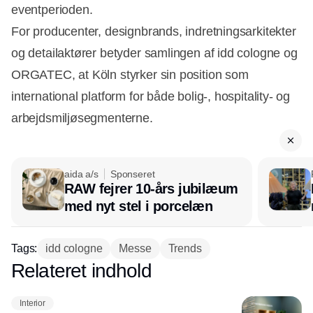
eventperioden.
For producenter, designbrands, indretningsarkitekter
og detailaktører betyder samlingen af idd cologne og
ORGATEC, at Köln styrker sin position som
international platform for både bolig-, hospitality- og
arbejdsmiljøsegmenterne.
aida a/s
Sponseret
RAW fejrer 10-års jubilæum
med nyt stel i porcelæn
Tags:
idd cologne
Messe
Trends
Relateret indhold
Annonce
Interior