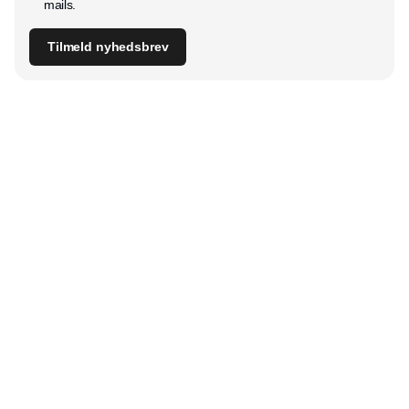
mails.
Tilmeld nyhedsbrev
Udgiver
Horisont Gruppen a/s
Strandlodsvej 44
2300 København S
Telefon:
53506060
www.horisontgruppen.dk
Indhold
Bloom
Kitchen
Nyhedsbrev
Business
Events