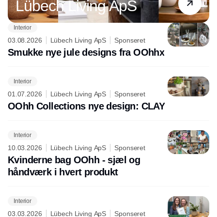
Lübech Living ApS
Interior
03.08.2026
Lübech Living ApS
Sponseret
Smukke nye jule designs fra OOhhx
Interior
01.07.2026
Lübech Living ApS
Sponseret
OOhh Collections nye design: CLAY
Interior
10.03.2026
Lübech Living ApS
Sponseret
Kvinderne bag OOhh - sjæl og
håndværk i hvert produkt
Interior
03.03.2026
Lübech Living ApS
Sponseret