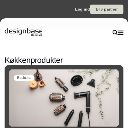
Log ind
Bliv partner
Annonce
Køkkenprodukter
Business