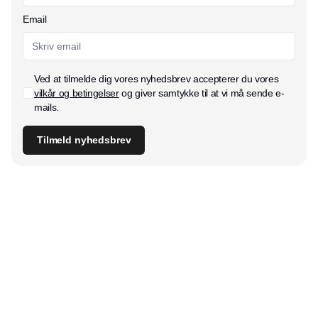
Email
Ved at tilmelde dig vores nyhedsbrev accepterer du vores
vilkår og betingelser
og giver samtykke til at vi må sende e-
mails.
Tilmeld nyhedsbrev
Udgiver
Horisont Gruppen a/s
Strandlodsvej 44
2300 København S