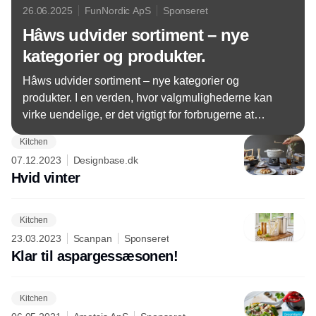
26.06.2025
FunNordic ApS
Sponseret
Hâws udvider sortiment – nye
kategorier og produkter.
Hâws udvider sortiment – nye kategorier og
produkter. I en verden, hvor valgmulighederne kan
virke uendelige, er det vigtigt for forbrugerne at
kunne navigere let og finde det, de leder efter, uden
Kitchen
besvær.
07.12.2023
Designbase.dk
Hvid vinter
Kitchen
23.03.2023
Scanpan
Sponseret
Klar til aspargessæsonen!
Kitchen