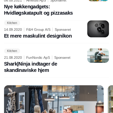
06.05.2021
Ametsis ApS
Sponseret
Nye køkkengadgets:
Hvidløgskatapult og pizzasaks
Kitchen
Annonce
14.09.2020
F&H Group A/S
Sponseret
Et mere maskulint designikon
Kitchen
21.08.2020
FunNordic ApS
Sponseret
Shark|Ninja indtager de
skandinaviske hjem