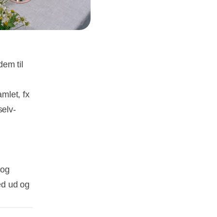
em til
amlet, fx
selv-
 og
med ud og