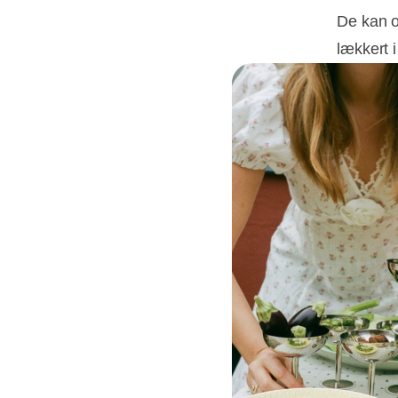
De kan o
lækkert 