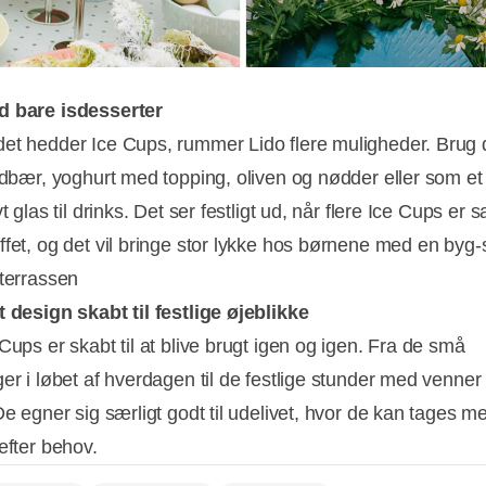
d bare isdesserter
et hedder Ice Cups, rummer Lido flere muligheder. Brug d
ordbær, yoghurt med topping, oliven og nødder eller som et
vt glas til drinks. Det ser festligt ud, når flere Ice Cups er s
ffet, og det vil bringe stor lykke hos børnene med en byg-
 terrassen
t design skabt til festlige øjeblikke
Cups er skabt til at blive brugt igen og igen. Fra de små
ger i løbet af hverdagen til de festlige stunder med venner
De egner sig særligt godt til udelivet, hvor de kan tages 
efter behov.