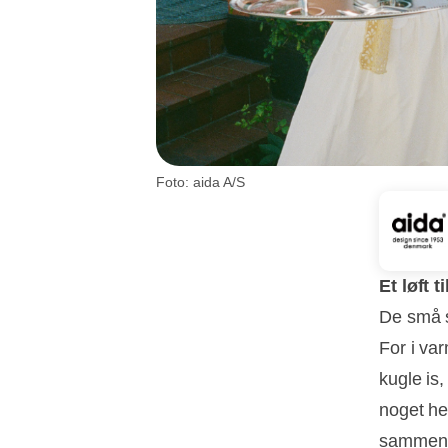
Foto: aida A/S
Et løft 
De små s
For i var
kugle is,
noget hel
sammen m