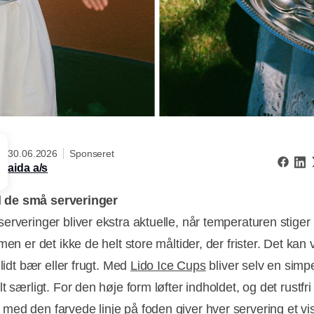
30.06.2026
Sponseret
aida a/s
til de små serveringer
erveringer bliver ekstra aktuelle, når temperaturen stiger
men er det ikke de helt store måltider, der frister. Det kan
 lidt bær eller frugt. Med
Lido Ice Cups
bliver selv en simp
t særligt. For den høje form løfter indholdet, og det rustfri 
ed den farvede linje på foden giver hver servering et visu