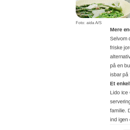
Foto: aida A/S
Mere en
Selvom d
friske j
alternati
på en bu
isbar på
Et enkel
Lido Ice 
serverin
familie. 
ind igen 