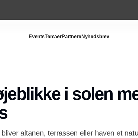
Events
Temaer
Partnere
Nyhedsbrev
øjeblikke i solen m
s
bliver altanen, terrassen eller haven et natur