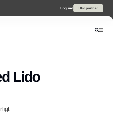
Log ind
Bliv partner
ed Lido
ligt