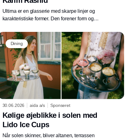
Karim Rashid
Ultima er en glasserie med skarpe linjer og
karakteristiske former. Den forener form og
funktion med et tydeligt design-DNA. Serien
er skabt i samarbejde med den
verdenskendte industrielle designer Karim
Dining
Rashid. Han er kendt for sin kompromisløse
tilgang til design og evne til at udfordre det
forventede.
30.06.2026
aida a/s
Sponseret
Kølige øjeblikke i solen med
Lido Ice Cups
Når solen skinner, bliver altanen, terrassen