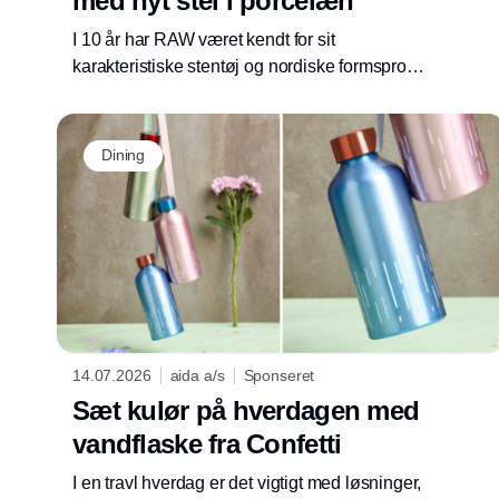
med nyt stel i porcelæn
I 10 år har RAW været kendt for sit
karakteristiske stentøj og nordiske formsprog.
Til efteråret starter et nyt kapitel med
lanceringen af RAW Pure Porcelain. Her
bliver det rå udtryk med ikoniske former
Dining
videreført til hvidt porcelæn.
14.07.2026
aida a/s
Sponseret
Sæt kulør på hverdagen med
vandflaske fra Confetti
I en travl hverdag er det vigtigt med løsninger,