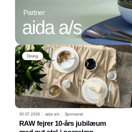
Partner
aida a/s
Dining
30.07.2026
aida a/s
Sponseret
RAW fejrer 10-års jubilæum