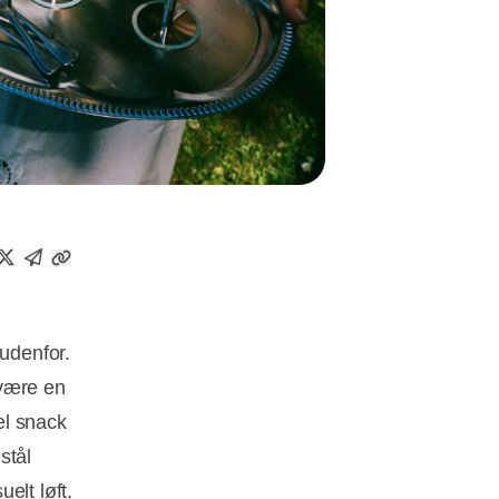
 udenfor.
 være en
el snack
stål
elt løft.