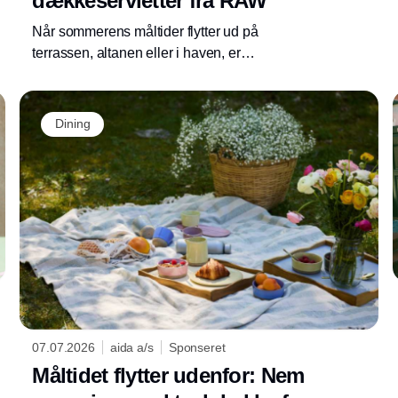
dækkeservietter fra RAW
Når sommerens måltider flytter ud på
terrassen, altanen eller i haven, er
dækkeservietter og coasters fra RAW med til
at skabe en hyggelig og uformel stemning,
samtidig med at de er praktiske i hverdagen.
Dining
07.07.2026
aida a/s
Sponseret
Måltidet flytter udenfor: Nem