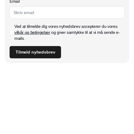
Email
Ved at tilmelde dig vores nyhedsbrev accepterer du vores
vilkår og betingelser
og giver samtykke til at vi må sende e-
mails.
Tilmeld nyhedsbrev
Udgiver
Horisont Gruppen a/s
Strandlodsvej 44
2300 København S
Telefon:
53506060