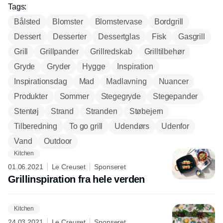
Tags:
Bålsted
Blomster
Blomstervase
Bordgrill
Dessert
Desserter
Dessertglas
Fisk
Gasgrill
Grill
Grillpander
Grillredskab
Grilltilbehør
Gryde
Gryder
Hygge
Inspiration
Inspirationsdag
Mad
Madlavning
Nuancer
Produkter
Sommer
Stegegryde
Stegepander
Stentøj
Strand
Stranden
Støbejern
Tilberedning
To go grill
Udendørs
Udenfor
Vand
Outdoor
Kitchen
01.06.2021
Le Creuset
Sponseret
Grillinspiration fra hele verden
Kitchen
24.03.2021
Le Creuset
Sponseret