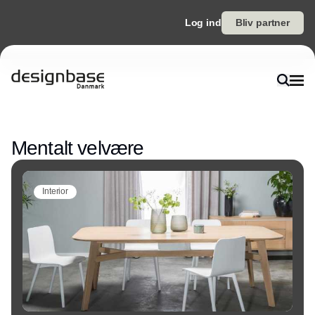
Log ind
Bliv partner
Annonce
Mentalt velvære
Interior