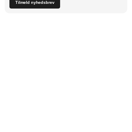
Tilmeld nyhedsbrev
Udgiver
Horisont Gruppen a/s
Strandlodsvej 44
2300 København S
Telefon:
53506060
www.horisontgruppen.dk
Indhold
Bloom
Kitchen
Nyhedsbrev
Business
Events
Dining
Jobmarked
Furniture
Partnere