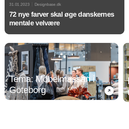
31.01.2023
Designbase.dk
72 nye farver skal øge danskernes
mentale velvære
Annonce
Tema: Möbelmässan i
Göteborg