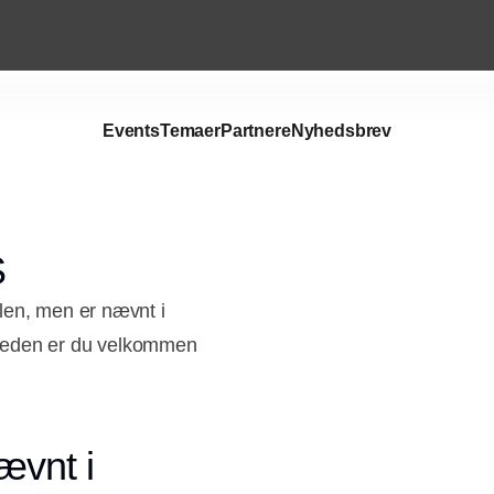
Events
Temaer
Partnere
Nyhedsbrev
S
len, men er nævnt i
mheden er du velkommen
ævnt i