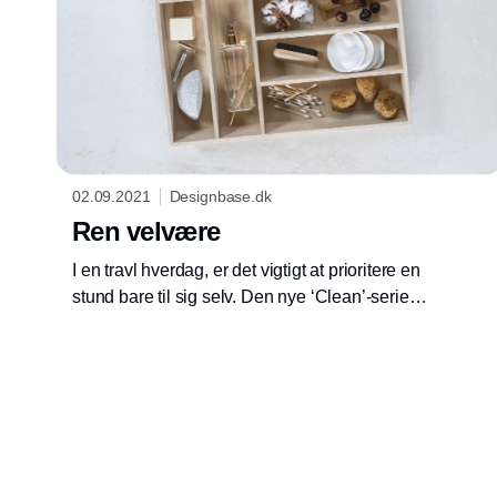
02.09.2021
Designbase.dk
Ren velvære
I en travl hverdag, er det vigtigt at prioritere en
stund bare til sig selv. Den nye ‘Clean’-serie
fra Mette Ditmer består af en række produkter
til personlig pleje, hvor miljømæssig
bæredygtighed er i centrum.