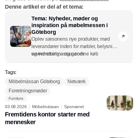
Denne artikel er del af et tema:
Tema: Nyheder, møder og
inspiration på møbelmessen i
Göteborg
Oplev sæsonens nye produkter, mød
leverandører inden for møbler, belysning
og indretning – og gør dine køb
www.mobelmassan.com
smartere. På Göteborgs Møbelmesse er
alt samlet under ét tag for dem, der vil
Tags:
spare tid, finde idéer og drive forretning.
Möbelmässan Göteborg
Netværk
Forretningsmøder
Furniture
03.08.2026
Möbelmässan
Sponseret
Fremtidens kontor starter med
mennesker