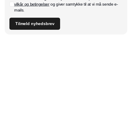
vilkår og betingelser
og giver samtykke til at vi må sende e-
mails.
Tilmeld nyhedsbrev
Udgiver
Horisont Gruppen a/s
Strandlodsvej 44
2300 København S
Telefon:
53506060
www.horisontgruppen.dk
Indhold
Bloom
Kitchen
Nyhedsbrev