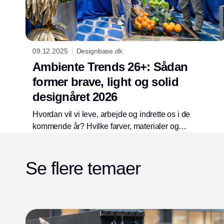
09.12.2025
Designbase.dk
Ambiente Trends 26+: Sådan
former brave, light og solid
designåret 2026
Hvordan vil vi leve, arbejde og indrette os i de
kommende år? Hvilke farver, materialer og
udtryk guider os mod en mere holdbar og
meningsfuld fremtid? Det er netop de
Se flere temaer
spørgsmål, Ambiente Trends 26+ giver tre
markante svar på: brave, light og solid.