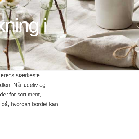
ning i
merens stærkeste
dlen. Når udeliv og
er for sortiment,
us på, hvordan bordet kan