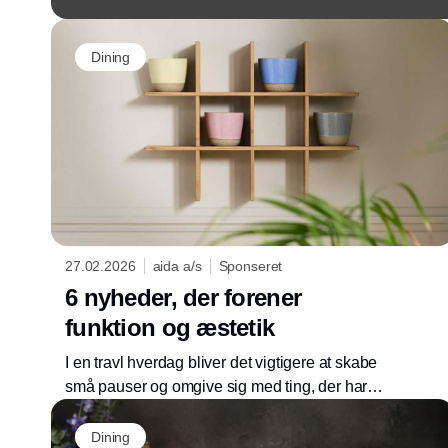
Dining
27.02.2026
aida a/s
Sponseret
6 nyheder, der forener
funktion og æstetik
I en travl hverdag bliver det vigtigere at skabe
små pauser og omgive sig med ting, der har
betydning. Kan de samtidig løse flere
funktioner på én gang, er det et ekstra plus.
Dining