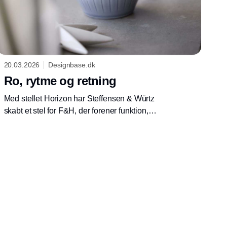
20.03.2026
Designbase.dk
Ro, rytme og retning
Med stellet Horizon har Steffensen & Würtz
skabt et stel for F&H, der forener funktion,
farve og form i en afdæmpet helhed – tænkt til
hverdagsbrug, lang levetid og borddækninger,
der emmer af natur, balance og nærvær