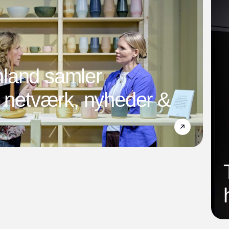
land samler
l netværk, nyheder &