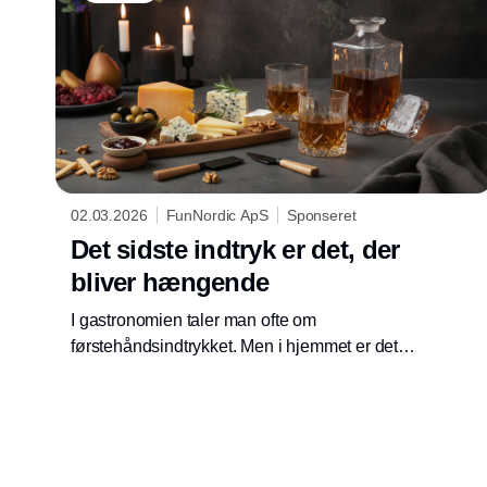
02.03.2026
FunNordic ApS
Sponseret
Det sidste indtryk er det, der
bliver hængende
I gastronomien taler man ofte om
førstehåndsindtrykket. Men i hjemmet er det
ofte det sidste indtryk, der bliver hængende.