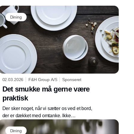
linjer sætte retningen. Porcelænsserien
Horizon markerer brandets første skridt og er
Dining
skabt i tæt samarbejde med designduoen
Steffensen & Würtz, hvor afdæmpede farver
og enkle linjer smelter sammen til et klassisk
stel, der både matcher hverdagens behov og
de mere festlige anledninger.
02.03.2026
F&H Group A/S
Sponseret
Det smukke må gerne være
praktisk
Der sker noget, når vi sætter os ved et bord,
der er dækket med omtanke. Ikke
nødvendigvis med stearinlys og tre retter, men
med tallerkner, skåle og fade, der gør måltidet
Dining