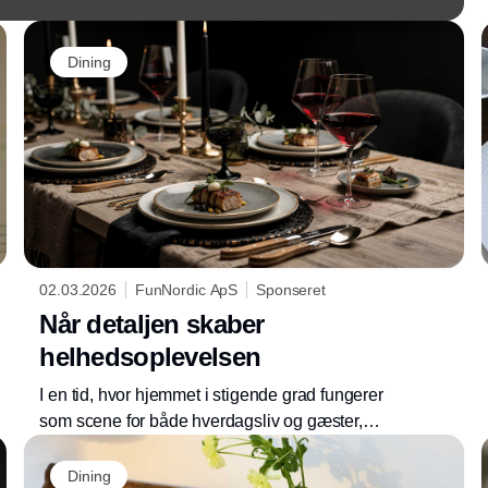
Dining
02.03.2026
FunNordic ApS
Sponseret
Når detaljen skaber
helhedsoplevelsen
I en tid, hvor hjemmet i stigende grad fungerer
som scene for både hverdagsliv og gæster,
har borddækningen bevæget sig fra at være
Annonce
en praktisk nødvendighed til at være en
Dining