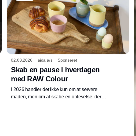
bevidst æstetisk disciplin. Det er ikke længere
kun tallerkenen, der definerer udtrykket - det
er detaljen.
02.03.2026
aida a/s
Sponseret
Skab en pause i hverdagen
med RAW Colour
I 2026 handler det ikke kun om at servere
maden, men om at skabe en oplevelse, der
både stiller sulten og tilfredsstiller den
æstetiske sans.