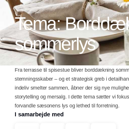
Tema: Borddæk
sommerlys
Fra terrasse til spisestue bliver borddækning som
stemningsskaber – og et strategisk greb i detailhan
indeliv smelter sammen, åbner der sig nye mulighed
storytelling og mersalg. I dette tema sætter vi fok
forvandle sæsonens lys og lethed til forretning.
I samarbejde med