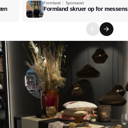
Formland
Sponseret
læn
Formland skruer op for messens