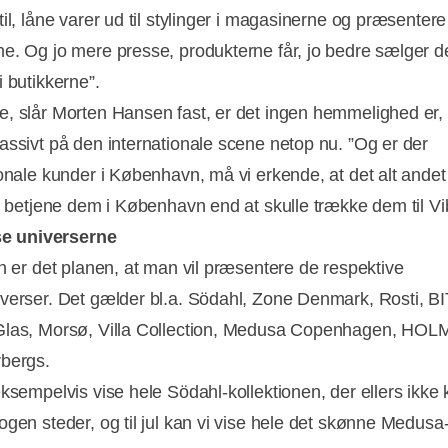
il, låne varer ud til stylinger i magasinerne og præsentere
e. Og jo mere presse, produkterne får, jo bedre sælger 
i butikkerne”.
, slår Morten Hansen fast, er det ingen hemmelighed er,
assivt på den internationale scene netop nu. ”Og er der
ionale kunder i København, må vi erkende, at det alt andet 
at betjene dem i København end at skulle trække dem til Vi
ise universerne
en er det planen, at man vil præsentere de respektive
verser. Det gælder bl.a. Södahl, Zone Denmark, Rosti, BI
las, Morsø, Villa Collection, Medusa Copenhagen, HOL
rbergs.
eksempelvis vise hele Södahl-kollektionen, der ellers ikke
ogen steder, og til jul kan vi vise hele det skønne Medusa