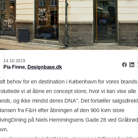
14.10.2019
Pia Finne,
Designbase.dk
haft behov for en destination i København for vores brands
sluttede vi at åbne en concept store, hvor vi kan vise all
ands, og ikke mindst deres DNA”. Det fortæller salgsdirek
ansen fra F&H efter åbningen af den 900 kvm store
ivingDining på Niels Hemmingsens Gade 28 ved Gråbrødr
vn.