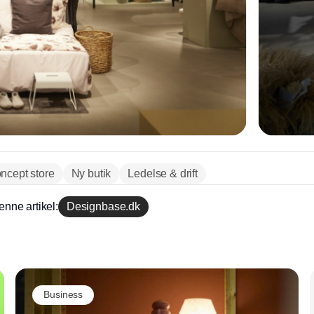
ncept store
Ny butik
Ledelse & drift
enne artikel:
Designbase.dk
Annonce
Business