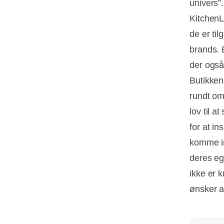
univers”.
KitchenL
de er ti
brands. 
der også
Butikken
rundt om
lov til a
for at in
komme ind
deres eg
ikke er 
ønsker at