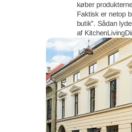
køber produkterne
Faktisk er netop 
butik”. Sådan lyd
af KitchenLivingD