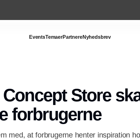
Events
Temaer
Partnere
Nyhedsbrev
Annonce
Concept Store ska
re forbrugerne
lem med, at forbrugerne henter inspiration h