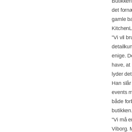
Butikken
det forn
gamle ba
KitchenL
”Vi vil b
detailku
enige. De
have, at
lyder de
Han slår
events m
både for
butikken
”Vi må e
Viborg. 