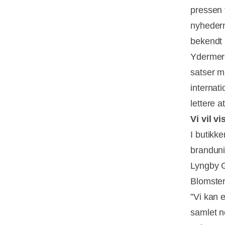
pressen t
nyhedern
bekendt 
Ydermere
satser m
internat
lettere 
Vi vil v
I butikk
branduni
Lyngby G
Blomste
”Vi kan 
samlet n