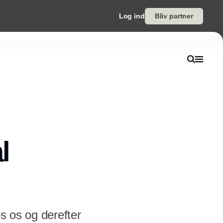
Log ind
Bliv partner
l
os os og derefter