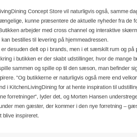
ivingDining Concept Store vil naturligvis også, samme d
lgængelige, kunne præsentere de aktuelle nyheder fra de fo
Butikken arbejder med cross channel og interaktive skær
 kan bestilles til levering på hjemmeadressen.
 er desuden delt op i brands, men i et særskilt rum og på 
kring i butikken er der skabt udstillinger, hvor de mange b
t spille sammen og spille op til den sæson, man befinder sig
spirere. ”Og butikkerne er naturligvis også mere end velkom
 i KitchenLivingDining for at hente inspiration til udstillin
ne forretninger”, lyder det, og Morten Hansen understreger
kunder men gæster, der kommer i den nye forretning – gæs
 blive inspireret.