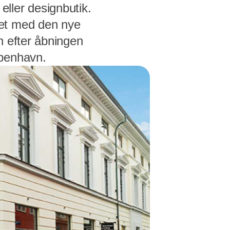
ller designbutik.
let med den nye
n efter åbningen
øbenhavn.