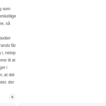
ag som
rskellige
me, så
podier
rands får
 i, netop
ne til at
ger i
, at det
ter, der