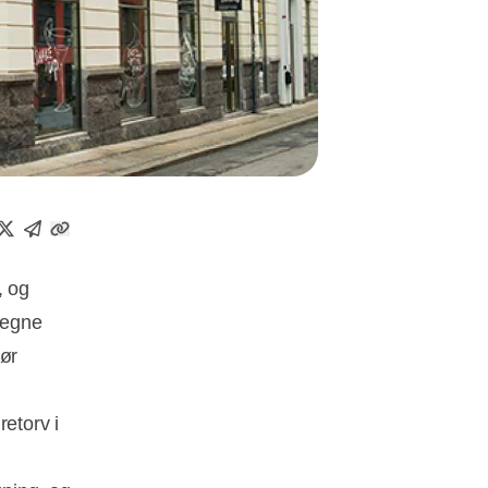
, og
e egne
tør
etorv i