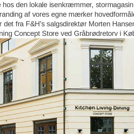
 hos den lokale isenkræmmer, stormagasin e
branding af vores egne mærker hovedformå
er det fra F&H’s salgsdirektør Morten Hanse
ining Concept Store ved Gråbrødretorv i K