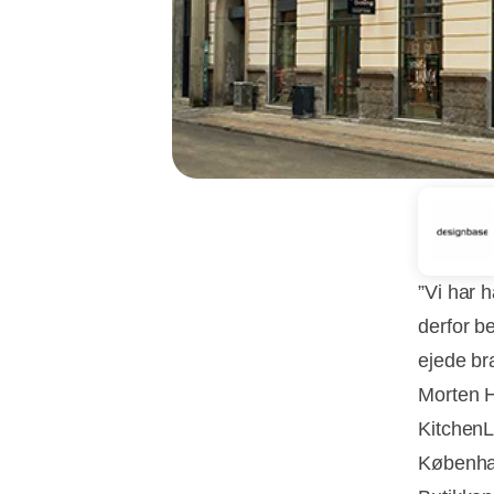
”Vi har 
derfor be
ejede br
Morten H
KitchenL
Københa