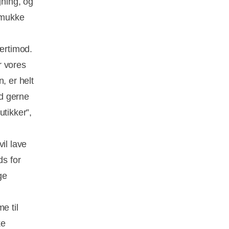
gning, og
 smukke
værtimod.
r vores
, er helt
nd gerne
utikker”,
il lave
ds for
ge
e til
ke