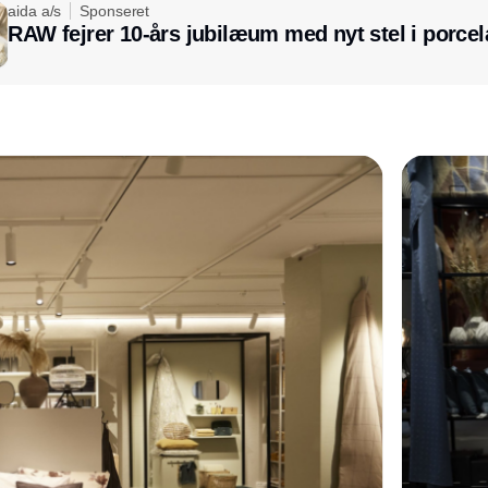
aida a/s
Sponseret
RAW fejrer 10-års jubilæum med nyt stel i porce