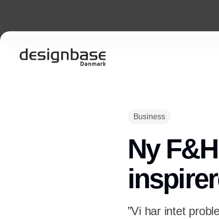
Business
Ny F&H 
inspire
”Vi har intet prob