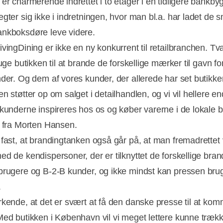
 er charmerende indrettet i to etager i en tidligere bankby
ægter sig ikke i indretningen, hvor man bl.a. har ladet de
nkboksdøre leve videre.
ivingDining er ikke en ny konkurrent til retailbranchen. T
ruge butikken til at brande de forskellige mærker til gavn fo
nder. Og dem af vores kunder, der allerede har set butikken
Annonce
n støtter op om salget i detailhandlen, og vi vil hellere e
 kunderne inspireres hos os og køber varerne i de lokale b
t fra Morten Hansen.
 fast, at brandingtanken også går på, at man fremadrettet v
ed de kendispersoner, der er tilknyttet de forskellige bran
brugere og B-2-B kunder, og ikke mindst kan pressen bru
.
rkende, at det er svært at få den danske presse til at komm
Med butikken i København vil vi meget lettere kunne træk