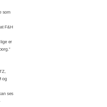
de som
 at F&H
lige er
borg.”
TZ,
M og
 kan ses
-