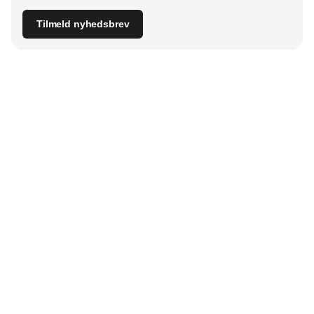
Tilmeld nyhedsbrev
Udgiver
Horisont Gruppen a/s
Strandlodsvej 44
2300 København S
Telefon:
53506060
www.horisontgruppen.dk
Indhold
Bloom
Kitchen
Nyhedsbrev
Business
Events
Dining
Jobmarked