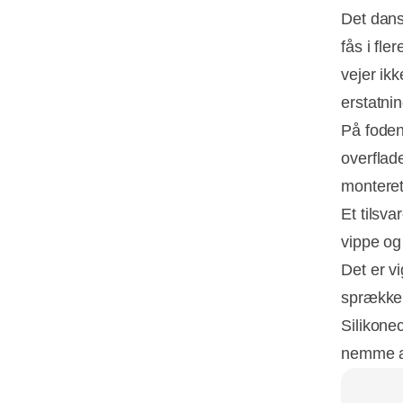
Det dans
fås i fle
vejer ik
erstatni
På foden
overflade
monteret
Et tilsv
vippe og
Det er vi
sprækker
Silikone
nemme at