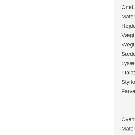
OneL
Mat
Høj
Vægt 
Vægt 
Sæd
Ly
Fta
Sty
Far
On
On
Overt
Mat