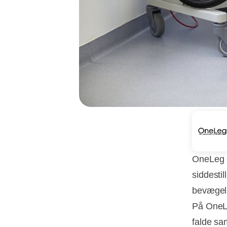
OneLeg e
siddesti
bevægel
På OneLe
falde sa