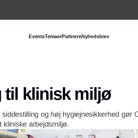
Events
Temaer
Partnere
Nyhedsbrev
il klinisk miljø
siddestilling og høj hygiejnesikkerhed gør 
 kliniske arbejdsmiljø.