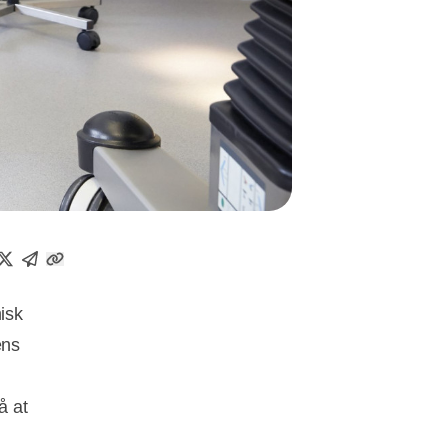
isk
ens
å at