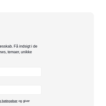
esskab. Få indsigt i de
ews, temaer, unikke
g betingelser
og giver