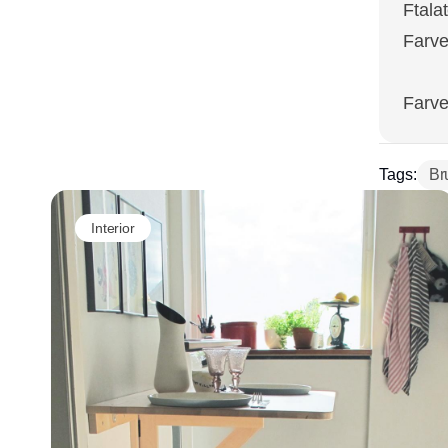
Ft
Farve
On
Farve
Tags:
Br
Interior