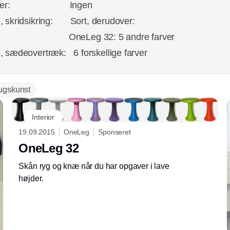
alater: Ingen
, skridsikring: Sort, derudover:
eLeg 32: 5 andre farver
, sædeovertræk: 6 forskellige farver
ugskunst
Interior
19.09.2015
OneLeg
Sponseret
OneLeg 32
Skån ryg og knæ når du har opgaver i lave
højder.