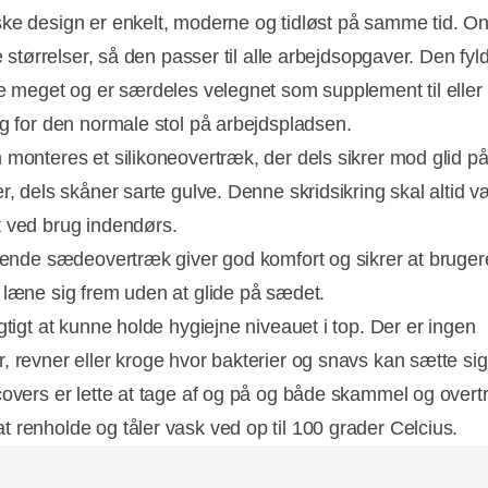
ke design er enkelt, moderne og tidløst på samme tid. O
re størrelser, så den passer til alle arbejdsopgaver. Den fyl
ke meget og er særdeles velegnet som supplement til eller
ng for den normale stol på arbejdspladsen.
 monteres et silikoneovertræk, der dels sikrer mod glid på
r, dels skåner sarte gulve. Denne skridsikring skal altid 
 ved brug indendørs.
arende sædeovertræk giver god komfort og sikrer at bruge
 læne sig frem uden at glide på sædet.
gtigt at kunne holde hygiejne niveauet i top. Der er ingen
, revner eller kroge hvor bakterier og snavs kan sætte sig
covers er lette at tage af og på og både skammel og overt
 renholde og tåler vask ved op til 100 grader Celcius.