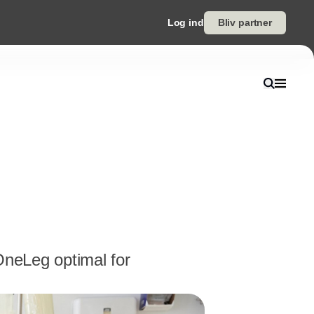
Log ind
Bliv partner
OneLeg optimal for