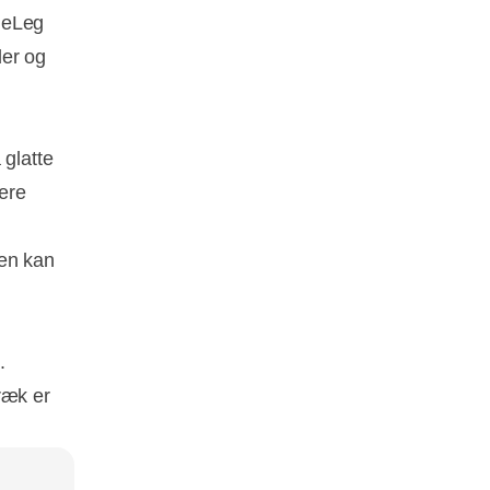
neLeg
der og
 glatte
være
ren kan
.
ræk er