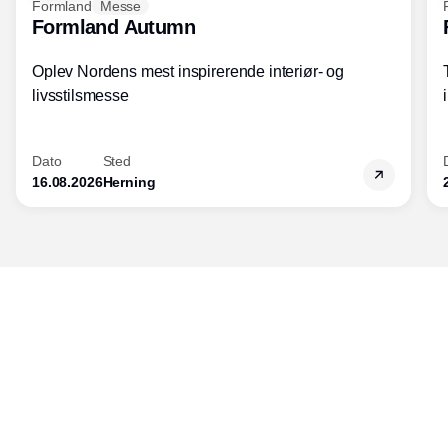
Formland
Messe
Formland Autumn
Oplev Nordens mest inspirerende interiør- og
livsstilsmesse
Dato
Sted
16.08.2026
Herning
Udgiver
Horisont Gruppen a/s
Strandlodsvej 44