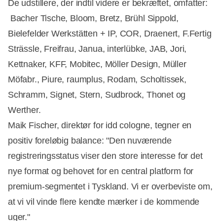
De udstillere, der indtil videre er bekræftet, omfatter:
Bacher Tische, Bloom, Bretz, Brühl Sippold,
Bielefelder Werkstätten + IP, COR, Draenert, F.Fertig
Annonce
Strässle, Freifrau, Janua, interlübke, JAB, Jori,
Kettnaker, KFF, Mobitec, Möller Design, Müller
Möfabr., Piure, raumplus, Rodam, Scholtissek,
Schramm, Signet, Stern, Sudbrock, Thonet og
Werther.
Maik Fischer, direktør for idd cologne, tegner en
positiv foreløbig balance: "Den nuværende
registreringsstatus viser den store interesse for det
nye format og behovet for en central platform for
premium-segmentet i Tyskland. Vi er overbeviste om,
at vi vil vinde flere kendte mærker i de kommende
uger."