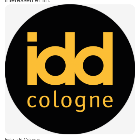
interessen er fin.
Foto: idd Cologne