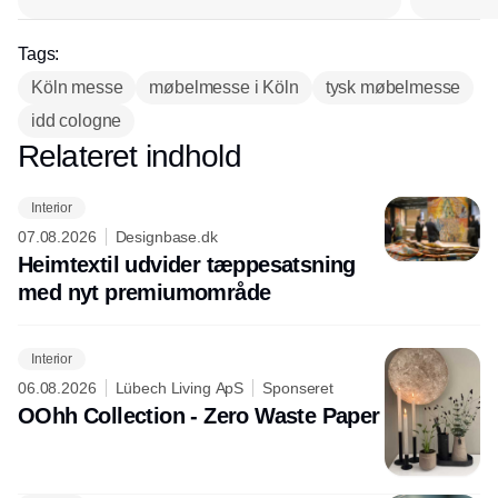
Tags:
Köln messe
møbelmesse i Köln
tysk møbelmesse
idd cologne
Relateret indhold
Annonce
Interior
07.08.2026
Designbase.dk
Heimtextil udvider tæppesatsning
med nyt premiumområde
Interior
06.08.2026
Lübech Living ApS
Sponseret
OOhh Collection - Zero Waste Paper