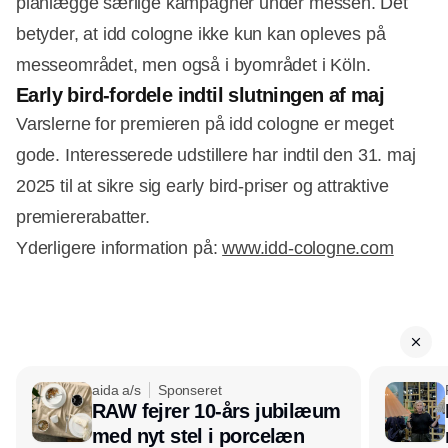
planlægge særlige kampagner under messen. Det
betyder, at idd cologne ikke kun kan opleves på
messeområdet, men også i byområdet i Köln.
Early bird-fordele indtil slutningen af maj
Varslerne for premieren på idd cologne er meget
gode. Interesserede udstillere har indtil den 31. maj
2025 til at sikre sig early bird-priser og attraktive
premiererabatter.
Yderligere information på:
www.idd-cologne.com
aida a/s
Sponseret
RAW fejrer 10-års jubilæum
med nyt stel i porcelæn