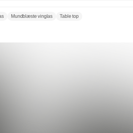
as
Mundblæste vinglas
Table top