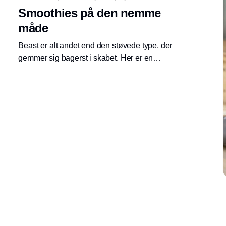
Smoothies på den nemme
måde
Beast er alt andet end den støvede type, der
gemmer sig bagerst i skabet. Her er en
blender, der hurtigt bliver en fast del af
hverdagsrutinerne, fordi den er nem at bruge
og leverer et resultat, der er værd at gentage.
Og så gør det bestemt ikke noget, at den med
sit enkle design og lækre farver fortjener en
plads fremme på køkkenbordet.