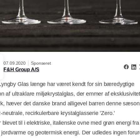
07.09.2020
Sponseret
F&H Group A/S
yngby Glas længe har været kendt for sin bæredygtige
n af ultraklare miljøkrystalglas, der emmer af eksklusivite
, hæver det danske brand alligevel barren denne sæso
neutrale, recirkulerbare krystalglasserie ’Zero.’
 blevet til i elektriske, italienske ovne med grøn energi fra
r, jordvarme og geotermisk energi. Der udledes ingen foru