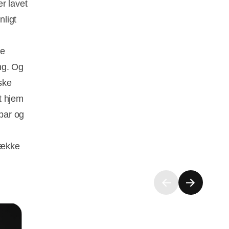
r lavet
nligt
de
ng. Og
ske
rt hjem
bar og
række