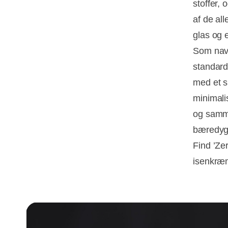
stoffer,
af de all
glas og 
Som navn
standard
med et s
minimalis
og samme
bæredygti
Find ’Ze
isenkræ