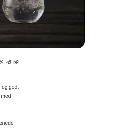
t og godt
n med
renede