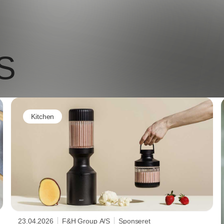
S
Kitchen
23.04.2026
F&H Group A/S
Sponseret