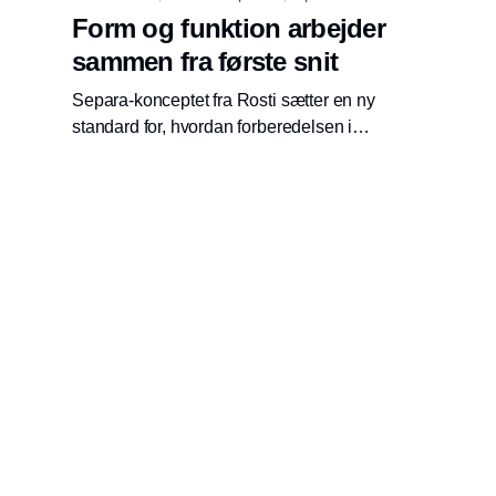
Form og funktion arbejder
sammen fra første snit
Separa-konceptet fra Rosti sætter en ny
standard for, hvordan forberedelsen i
køkkenet kan organiseres mere enkelt og
effektivt. Her er et skærebræt ikke bare et
skærebræt, men en gennemtænkt løsning, der
samler flere arbejdsgange i ét design.