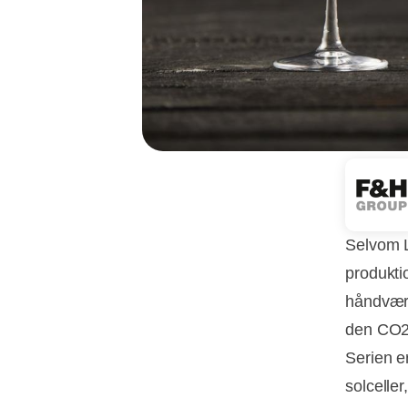
Selvom L
produktio
håndværk
den CO2-
Serien er
solcelle