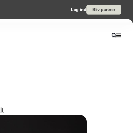
Log ind
Bliv partner
lt