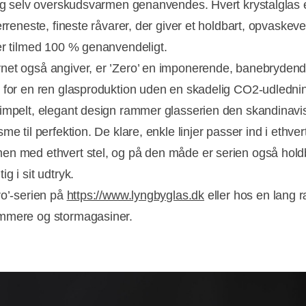
 og selv overskudsvarmen genanvendes. Hvert krystalglas e
erreneste, fineste råvarer, der giver et holdbart, opvaskeve
er tilmed 100 % genanvendeligt.
et også angiver, er ’Zero’ en imponerende, banebryden
 for en ren glasproduktion uden en skadelig CO2-udledni
impelt, elegant design rammer glasserien den skandinavi
me til perfektion. De klare, enkle linjer passer ind i ethve
n med ethvert stel, og på den måde er serien også hold
g i sit udtryk.
ro’-serien på
https://www.lyngbyglas.dk
eller hos en lang 
mmere og stormagasiner.