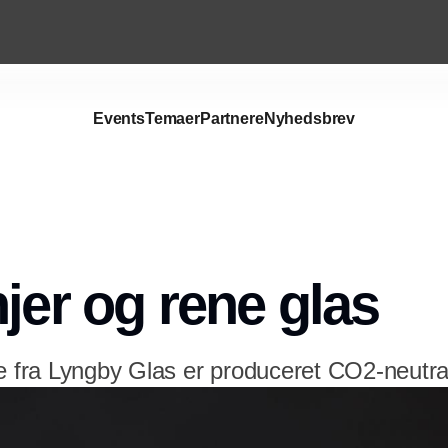
Events
Temaer
Partnere
Nyhedsbrev
njer og rene glas
ie fra Lyngby Glas er produceret CO2-neutra