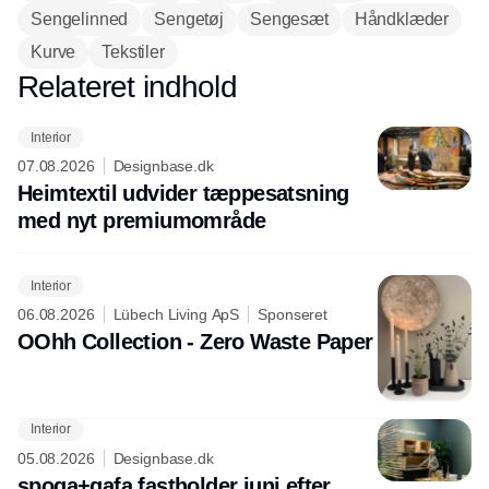
Sengelinned
Sengetøj
Sengesæt
Håndklæder
Kurve
Tekstiler
Relateret indhold
Annonce
Interior
07.08.2026
Designbase.dk
Heimtextil udvider tæppesatsning
med nyt premiumområde
Interior
06.08.2026
Lübech Living ApS
Sponseret
OOhh Collection - Zero Waste Paper
Interior
05.08.2026
Designbase.dk
spoga+gafa fastholder juni efter