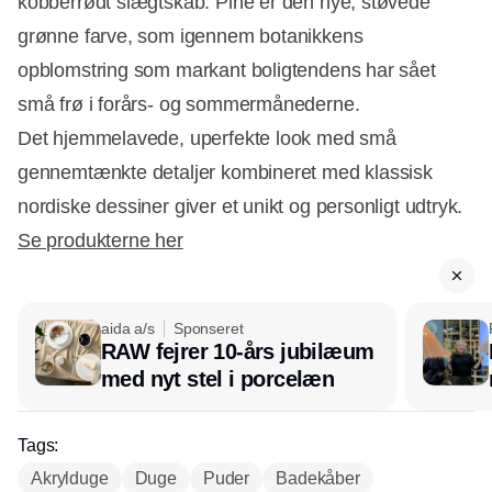
kobberrødt slægtskab. Pine er den nye, støvede
grønne farve, som igennem botanikkens
opblomstring som markant boligtendens har sået
små frø i forårs- og sommermånederne.
Det hjemmelavede, uperfekte look med små
gennemtænkte detaljer kombineret med klassisk
nordiske dessiner giver et unikt og personligt udtryk.
Se produkterne her
aida a/s
Sponseret
RAW fejrer 10-års jubilæum
med nyt stel i porcelæn
Tags:
Akrylduge
Duge
Puder
Badekåber