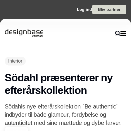
Log ind
Bliv partner
Annonce
Interior
Södahl præsenterer ny
efterårskollektion
Södahls nye efterårskollektion ´Be authentic´
indbyder til både glamour, fordybelse og
autenticitet med sine mættede og dybe farver.