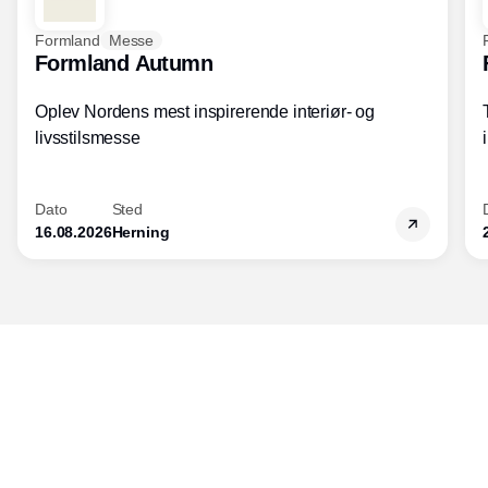
Formland
Messe
Formland Autumn
Oplev Nordens mest inspirerende interiør- og
livsstilsmesse
Dato
Sted
16.08.2026
Herning
Udgiver
Horisont Gruppen a/s