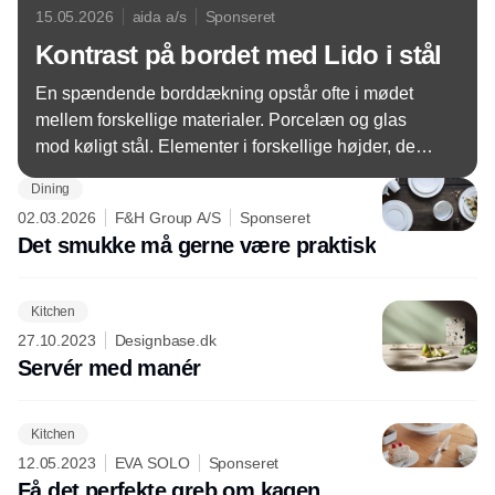
15.05.2026
aida a/s
Sponseret
Kontrast på bordet med Lido i stål
En spændende borddækning opstår ofte i mødet
mellem forskellige materialer. Porcelæn og glas
mod køligt stål. Elementer i forskellige højder, der
giver bordet liv og variation. Lido Ice Cups i stål er
Dining
netop skabt til at tilføre bordet kontrast og et køligt
02.03.2026
F&H Group A/S
Sponseret
modspil til de øvrige farverige elementer fra LIFE IN
Det smukke må gerne være praktisk
COLOUR.
Kitchen
27.10.2023
Designbase.dk
Servér med manér
Kitchen
12.05.2023
EVA SOLO
Sponseret
Få det perfekte greb om kagen.