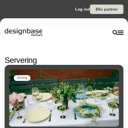
Log ind
Bliv partner
Annonce
Servering
Dining