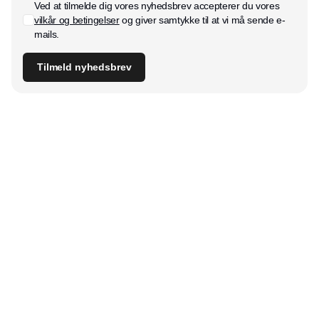
Ved at tilmelde dig vores nyhedsbrev accepterer du vores
vilkår og betingelser
og giver samtykke til at vi må sende e-
mails.
Tilmeld nyhedsbrev
Udgiver
Horisont Gruppen a/s
Strandlodsvej 44
2300 København S
Telefon:
53506060
www.horisontgruppen.dk
Indhold