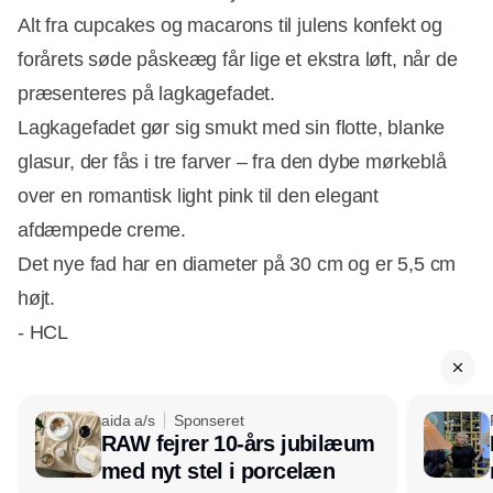
Alt fra cupcakes og macarons til julens konfekt og
forårets søde påskeæg får lige et ekstra løft, når de
præsenteres på lagkagefadet.
Annonce
Lagkagefadet gør sig smukt med sin flotte, blanke
glasur, der fås i tre farver – fra den dybe mørkeblå
over en romantisk light pink til den elegant
afdæmpede creme.
Det nye fad har en diameter på 30 cm og er 5,5 cm
højt.
- HCL
aida a/s
Sponseret
RAW fejrer 10-års jubilæum
med nyt stel i porcelæn