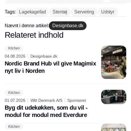
Tags:
Lagekagefad
Stentøj
Servering
Udstyr
Nævnt i denne artikel:
Designbase.dk
Relateret indhold
Annonce
Kitchen
04.08.2026
Designbase.dk
Nordic Brand Hub vil give Magimix
nyt liv i Norden
Kitchen
01.07.2026
Witt Denmark A/S
Sponseret
Byg dit udekøkken, som du vil -
modul for modul med Everdure
Kitchen