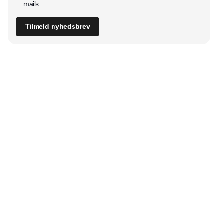
mails.
Tilmeld nyhedsbrev
Udgiver
Horisont Gruppen a/s
Strandlodsvej 44
2300 København S
Telefon:
53506060
www.horisontgruppen.dk
Indhold
Bloom
Kitchen
Nyhedsbrev
Business
Events