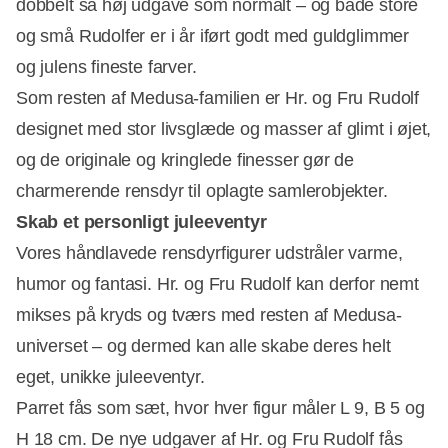
dobbelt så høj udgave som normalt – og både store
og små Rudolfer er i år iført godt med guldglimmer
og julens fineste farver.
Som resten af Medusa-familien er Hr. og Fru Rudolf
designet med stor livsglæde og masser af glimt i øjet,
og de originale og kringlede finesser gør de
charmerende rensdyr til oplagte samlerobjekter.
Skab et personligt juleeventyr
Vores håndlavede rensdyrfigurer udstråler varme,
humor og fantasi. Hr. og Fru Rudolf kan derfor nemt
mikses på kryds og tværs med resten af Medusa-
universet – og dermed kan alle skabe deres helt
eget, unikke juleeventyr.
Parret fås som sæt, hvor hver figur måler L 9, B 5 og
H 18 cm. De nye udgaver af Hr. og Fru Rudolf fås