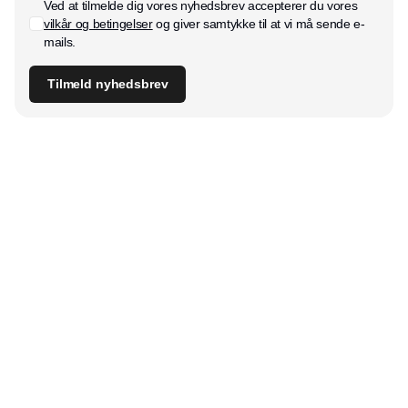
Ved at tilmelde dig vores nyhedsbrev accepterer du vores
vilkår og betingelser
og giver samtykke til at vi må sende e-
mails.
Tilmeld nyhedsbrev
Udgiver
Horisont Gruppen a/s
Strandlodsvej 44
2300 København S
Telefon:
53506060
www.horisontgruppen.dk
Indhold