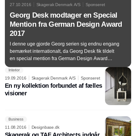
27.10.2016
Skagerak Denmark A/S
Sponseret
Georg Desk modtager en Special
Mention fra German Design Award
2017
I denne uge gjorde Georg serien sig endnu engang
bemærket internationalt, da Georg Desk fik tildelt
en special mention fra German Design Award
2017.
Interior
19.09.2016
Skagerak Denmark A/S
Sponseret
En ny kollektion forbundet af fælles
visioner
Business
11.08.2016
Designbase.dk
Skagerak og TAF Architects indgår