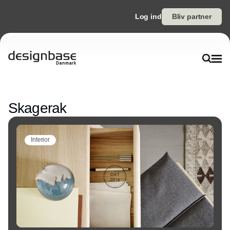
Log ind
Bliv partner
Annonce
Skagerak
Interior