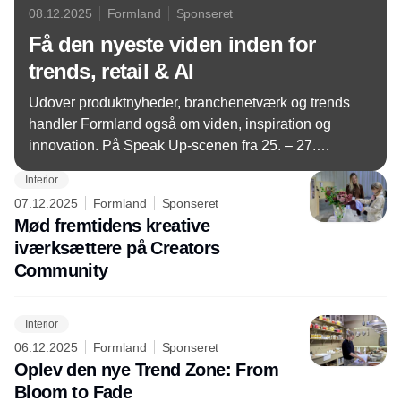
08.12.2025
Formland
Sponseret
Få den nyeste viden inden for
trends, retail & AI
Udover produktnyheder, branchenetværk og trends
handler Formland også om viden, inspiration og
innovation. På Speak Up-scenen fra 25. – 27.
januar kan du deltage i et fagligt program i
Interior
topklasse, hvor førende eksperter deler deres
07.12.2025
Formland
Sponseret
perspektiver på fremtidens forbrug, design og
Mød fremtidens kreative
teknologi.
iværksættere på Creators
Community
Interior
06.12.2025
Formland
Sponseret
Oplev den nye Trend Zone: From
Bloom to Fade