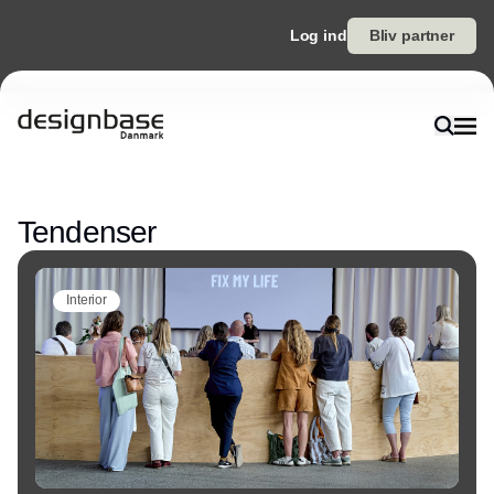
Log ind
Bliv partner
Annonce
Tendenser
Interior