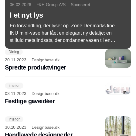
06.02.2026
F&H Group A/S
Sponseret
I et nyt lys
En forvandling, der lyser op. Zone Denmarks fine
INU mini-vase har fået en elegant ny detalje: en
stilfuld metalindsats, der omdanner vasen til en
smuk lysestage. Resultatet er en ny, lille skønhed –
Dining
lige så smuk med blomster som med levende lys.
20.11.2023
Designbase.dk
Spredte produktvinger
Interior
03.11.2023
Designbase.dk
Festlige gaveidéer
Interior
30.10.2023
Designbase.dk
Håndlavede designperler