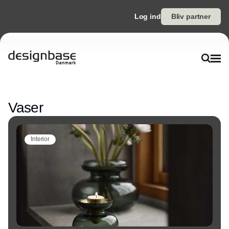
Log ind
Bliv partner
Annonce
Vaser
Interior