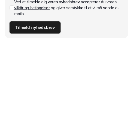
Ved at tilmelde dig vores nyhedsbrev accepterer du vores
vilkår og betingelser
og giver samtykke til at vi må sende e-
mails.
Tilmeld nyhedsbrev
Udgiver
Horisont Gruppen a/s
Strandlodsvej 44
2300 København S
Telefon:
53506060
www.horisontgruppen.dk
Indhold