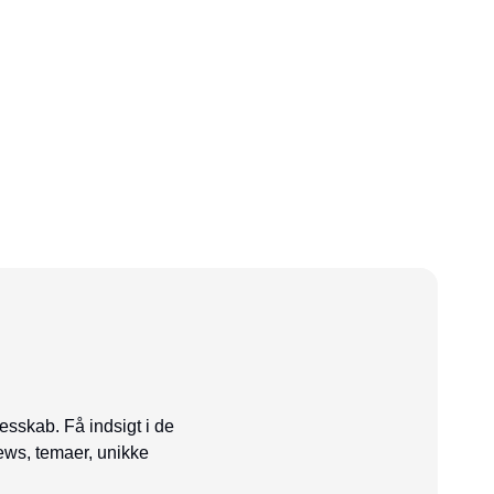
esskab. Få indsigt i de
ews, temaer, unikke