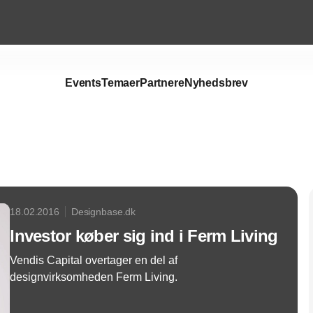
Events
Temaer
Partnere
Nyhedsbrev
Annonce
18.02.2016
Designbase.dk
Investor køber sig ind i Ferm Living
Vendis Capital overtager en del af
designvirksomheden Ferm Living.