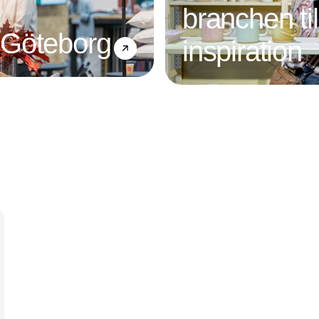
branchen ti
 Göteborg
inspiration
Annonce